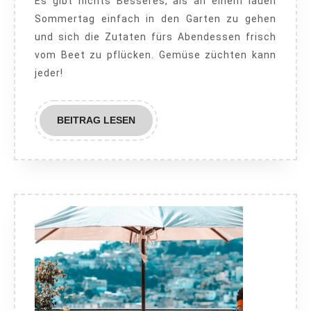
Es gibt nichts Besseres, als an einem lauen
legen
Sommertag einfach in den Garten zu gehen
Sie
und sich die Zutaten fürs Abendessen frisch
den
vom Beet zu pflücken. Gemüse züchten kann
perfekten
jeder!
Gemüsegarte
an
BEITRAG
BEITRAG LESEN
LESEN