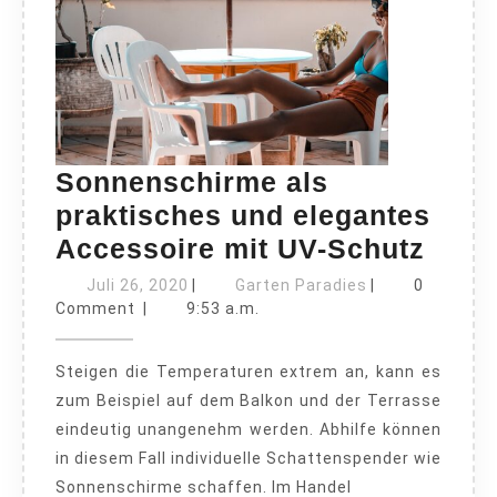
Sonnenschirme als
praktisches und elegantes
Sonn
Accessoire mit UV-Schutz
als
Juli
Garten
Juli 26, 2020
|
Garten Paradies
|
0
26,
Paradies
prak
Comment
|
9:53 a.m.
2020
und
Steigen die Temperaturen extrem an, kann es
eleg
zum Beispiel auf dem Balkon und der Terrasse
Acce
eindeutig unangenehm werden. Abhilfe können
mit
in diesem Fall individuelle Schattenspender wie
UV-
Sonnenschirme schaffen. Im Handel