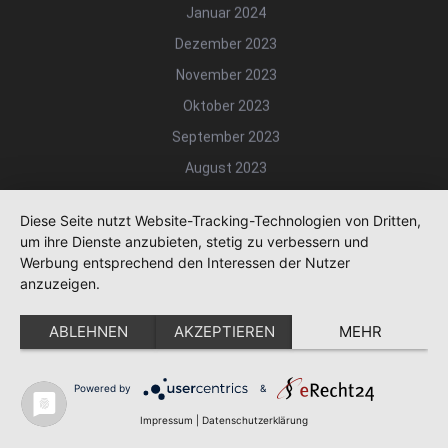
Januar 2024
Dezember 2023
November 2023
Oktober 2023
September 2023
August 2023
Juli 2023
Diese Seite nutzt Website-Tracking-Technologien von Dritten,
Juni 2023
um ihre Dienste anzubieten, stetig zu verbessern und
Mai 2023
Werbung entsprechend den Interessen der Nutzer
anzuzeigen.
April 2023
März 2023
ABLEHNEN
AKZEPTIEREN
MEHR
Februar 2023
Januar 2023
Powered by
&
Dezember 2022
Impressum
|
Datenschutzerklärung
Oktober 2022