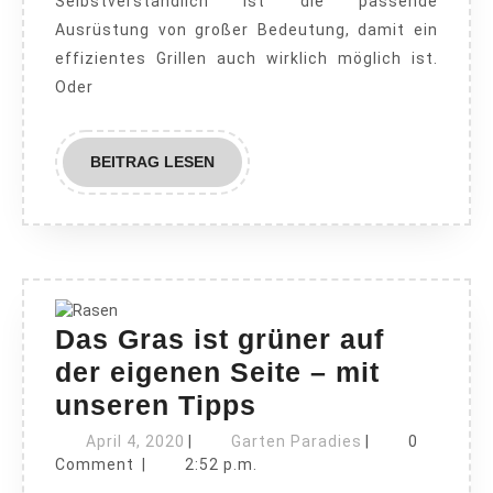
Selbstverständlich ist die passende
Ausrüstung von großer Bedeutung, damit ein
effizientes Grillen auch wirklich möglich ist.
Oder
BEITRAG
BEITRAG LESEN
LESEN
Das Gras ist grüner auf
der eigenen Seite – mit
Das
unseren Tipps
Gras
April
Garten
April 4, 2020
|
Garten Paradies
|
0
4,
ist
Paradies
Comment
|
2:52 p.m.
2020