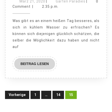
selber
März
Garten
März 21, 2020
|
Garten Paradies
|
0
21,
bauen
Paradies
Comment
|
2:35 p.m.
2020
–
Was gibt es an einem heißen Tag besseres, als
Schritt
sich in kühlem Wasser zu erfrischen? Es
für
können sich diejenigen glücklich schätzen, die
Schritt
selber die Möglichkeit dazu haben und nicht
auf
BEITRAG
BEITRAG LESEN
LESEN
Seitennummerierung
Vorherige
1
…
14
15
der
Beiträge