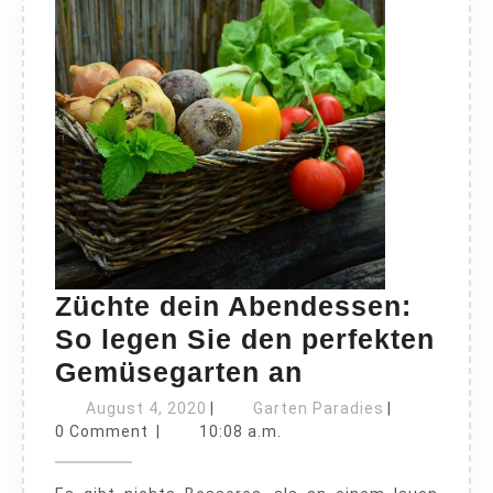
Züchte dein Abendessen:
So legen Sie den perfekten
Züchte
Gemüsegarten an
dein
August
Garten
August 4, 2020
|
Garten Paradies
|
4,
Abendessen:
Paradies
0 Comment
|
10:08 a.m.
2020
So