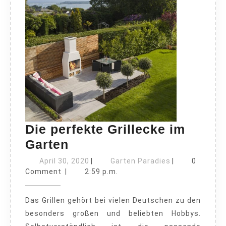
Die perfekte Grillecke im
Die
Garten
perfekte
April
Garten
April 30, 2020
|
Garten Paradies
|
0
Grillecke
30,
Paradies
Comment
|
2:59 p.m.
2020
im
Das Grillen gehört bei vielen Deutschen zu den
Garten
besonders großen und beliebten Hobbys.