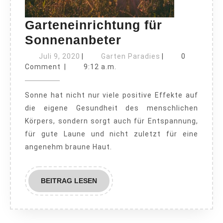
Garteneinrichtung für
Garteneinrichtu
Sonnenanbeter
für
Juli
Garten
Juli 9, 2020
|
Garten Paradies
|
0
9,
Sonnenanbeter
Paradies
Comment
|
9:12 a.m.
2020
Sonne hat nicht nur viele positive Effekte auf
die eigene Gesundheit des menschlichen
Körpers, sondern sorgt auch für Entspannung,
für gute Laune und nicht zuletzt für eine
angenehm braune Haut.
BEITRAG
BEITRAG LESEN
LESEN