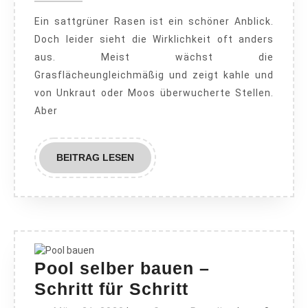
grüner
Ein sattgrüner Rasen ist ein schöner Anblick.
auf
Doch leider sieht die Wirklichkeit oft anders
der
aus. Meist wächst die
eigenen
Grasflächeungleichmäßig und zeigt kahle und
Seite
von Unkraut oder Moos überwucherte Stellen.
–
Aber
mit
unseren
BEITRAG
BEITRAG LESEN
Tipps
LESEN
Pool selber bauen –
Pool
Schritt für Schritt