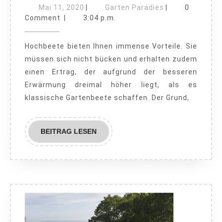
perf
Mai
Garten
Mai 11, 2020
|
Garten Paradies
|
0
11,
Paradies
Hoc
Comment
|
3:04 p.m.
2020
mit
Hochbeete bieten Ihnen immense Vorteile. Sie
wen
müssen sich nicht bücken und erhalten zudem
Schr
einen Ertrag, der aufgrund der besseren
anle
Erwärmung dreimal höher liegt, als es
klassische Gartenbeete schaffen. Der Grund,
BEITRAG
BEITRAG LESEN
LESEN