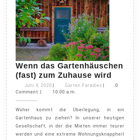
Wenn das Gartenhäuschen
Wenn
(fast) zum Zuhause wird
das
Juni
Garten
Juni 4, 2020
|
Garten Paradies
|
0
4,
Paradies
Garten
Comment
|
10:00 a.m.
2020
(fast)
Woher kommt die Überlegung, in ein
zum
Gartenhaus zu ziehen? In unserer heutigen
Zuhau
Gesellschaft, in der die Mieten immer teurer
wird
werden und eine extreme Wohnungsknappheit