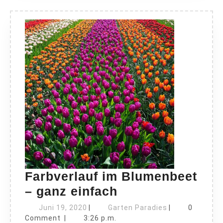
Farbverlauf im Blumenbeet
Farbverlauf
– ganz einfach
im
Juni
Garten
Juni 19, 2020
|
Garten Paradies
|
0
19,
Blumenbeet
Paradies
Comment
|
3:26 p.m.