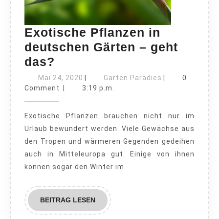
Exotische Pflanzen in
deutschen Gärten – geht
Exotische
das?
Pflanzen
Mai
Garten
Mai 24, 2020
|
Garten Paradies
|
0
in
24,
Paradies
Comment
|
3:19 p.m.
2020
deutschen
Exotische Pflanzen brauchen nicht nur im
Gärten
Urlaub bewundert werden. Viele Gewächse aus
–
den Tropen und wärmeren Gegenden gedeihen
geht
auch in Mitteleuropa gut. Einige von ihnen
das?
können sogar den Winter im
BEITRAG
BEITRAG LESEN
LESEN