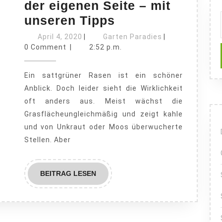
der eigenen Seite – mit
Das
unseren Tipps
Gras
April
Garten
April 4, 2020
|
Garten Paradies
|
4,
ist
Paradies
0 Comment
|
2:52 p.m.
2020
grüner
Ein sattgrüner Rasen ist ein schöner
auf
Anblick. Doch leider sieht die Wirklichkeit
der
oft anders aus. Meist wächst die
eigenen
Grasflächeungleichmäßig und zeigt kahle
Seite
und von Unkraut oder Moos überwucherte
–
Stellen. Aber
mit
unseren
BEITRAG
BEITRAG LESEN
Tipps
LESEN