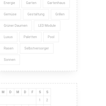
Energie
Garten
Gartenhaus
Gemüse
Gestaltung
Grillen
Grüner Daumen
LED Module
Luxus
Paletten
Pool
Rasen
Selbstversorger
Sonnen
M
D
M
D
F
S
S
1
2