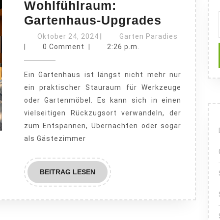
Wohlfühlraum:
Vom
Gartenhaus-Upgrades
Staurau
Oktober
Garten
Oktober 24, 2024
|
Garten Paradies
24,
zum
Paradies
|
0 Comment
|
2:26 p.m.
2024
Wohlfühl
Ein Gartenhaus ist längst nicht mehr nur
Gartenha
ein praktischer Stauraum für Werkzeuge
Upgrade
oder Gartenmöbel. Es kann sich in einen
vielseitigen Rückzugsort verwandeln, der
zum Entspannen, Übernachten oder sogar
als Gästezimmer
BEITRAG
BEITRAG LESEN
LESEN