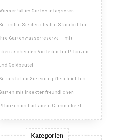
Wasserfall im Garten integrieren
So finden Sie den idealen Standort für
Ihre Gartenwasserreserve – mit
e
ltung:
überraschenden Vorteilen für Pflanzen
und Geldbeutel
So gestalten Sie einen pflegeleichten
Garten mit insektenfreundlichen
n
Pflanzen und urbanem Gemüsebeet
Kategorien