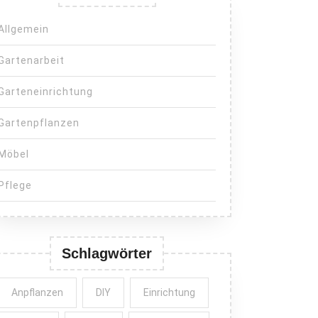
Allgemein
Gartenarbeit
Garteneinrichtung
Gartenpflanzen
Möbel
nationen
Pflege
rurlaub
Schlagwörter
a
Anpflanzen
DIY
Einrichtung