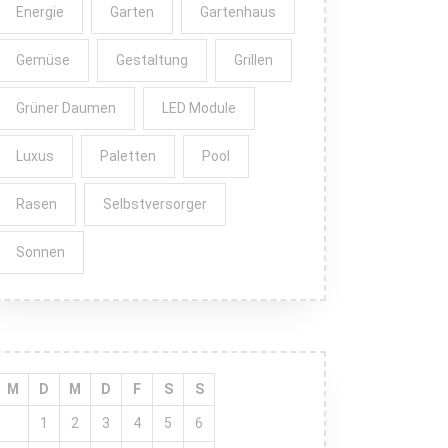
Energie
Garten
Gartenhaus
Gemüse
Gestaltung
Grillen
Grüner Daumen
LED Module
Luxus
Paletten
Pool
Rasen
Selbstversorger
Sonnen
M
D
M
D
F
S
S
1
2
3
4
5
6