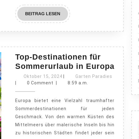
BEITRAG
BEITRAG LESEN
LESEN
Top-Destinationen für
Top-
Sommerurlaub in Europa
Desti
Oktober
Garten
Oktober 15, 2024
|
Garten Paradies
15,
Paradies
für
|
0 Comment
|
8:59 a.m.
2024
Somme
Europa bietet eine Vielzahl traumhafter
in
Sommerdestinationen für jeden
Europ
Geschmack. Von den warmen Küsten des
Mittelmeers über malerische Inseln bis hin
zu historischen Städten findet jeder sein