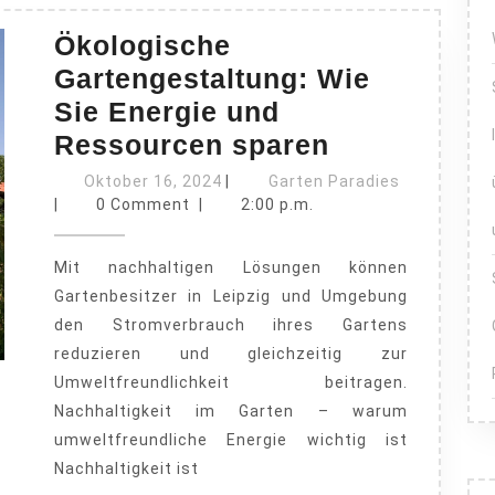
Ökologische
Gartengestaltung: Wie
Sie Energie und
Ökologisch
Ressourcen sparen
Gartengesta
Oktober
Garten
Oktober 16, 2024
|
Garten Paradies
16,
Wie
Paradies
|
0 Comment
|
2:00 p.m.
2024
Sie
Mit nachhaltigen Lösungen können
Energie
Gartenbesitzer in Leipzig und Umgebung
und
den Stromverbrauch ihres Gartens
Ressource
reduzieren und gleichzeitig zur
sparen
Umweltfreundlichkeit beitragen.
Nachhaltigkeit im Garten – warum
umweltfreundliche Energie wichtig ist
Nachhaltigkeit ist