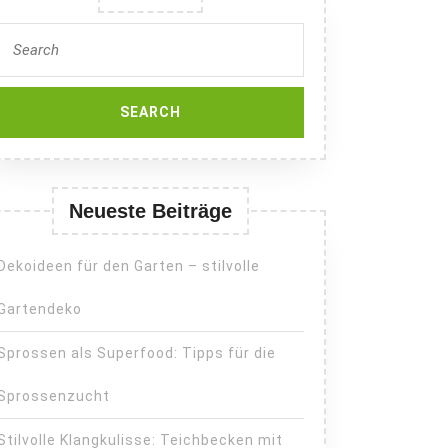
Search
for:
m
raum:
us-
s
Neueste Beiträge
Dekoideen für den Garten – stilvolle
Gartendeko
Sprossen als Superfood: Tipps für die
Sprossenzucht
Stilvolle Klangkulisse: Teichbecken mit