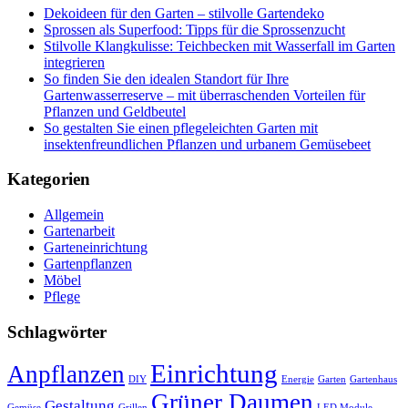
Dekoideen für den Garten – stilvolle Gartendeko
Sprossen als Superfood: Tipps für die Sprossenzucht
Stilvolle Klangkulisse: Teichbecken mit Wasserfall im Garten
integrieren
So finden Sie den idealen Standort für Ihre
Gartenwasserreserve – mit überraschenden Vorteilen für
Pflanzen und Geldbeutel
So gestalten Sie einen pflegeleichten Garten mit
insektenfreundlichen Pflanzen und urbanem Gemüsebeet
Kategorien
Allgemein
Gartenarbeit
Garteneinrichtung
Gartenpflanzen
Möbel
Pflege
Schlagwörter
Einrichtung
Anpflanzen
DIY
Energie
Garten
Gartenhaus
Grüner Daumen
Gestaltung
Gemüse
Grillen
LED Module