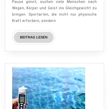
Pause gönnt, suchen viele Menschen nach
Ruhe:
Wegen, Körper und Geist ins Gleichgewicht zu
Sportarten
bringen. Sportarten, die nicht nur physische
für
Kraft erfordern, sondern
mentale
Stärke
BEITRAG
BEITRAG LESEN
LESEN