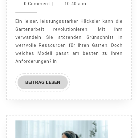
leistungsstark:
23,
Paradies
0 Comment
|
10:40 a.m.
2024
Tipps
Ein leiser, leistungsstarker Häcksler kann die
zur
Gartenarbeit revolutionieren. Mit ihm
Auswahl
verwandeln Sie störenden Grünschnitt in
des
wertvolle Ressourcen für Ihren Garten. Doch
richtigen
welches Modell passt am besten zu Ihren
Häckslers
Anforderungen? In
BEITRAG
BEITRAG LESEN
LESEN