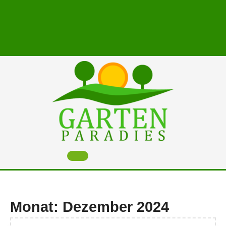
Skip
to
content
Open
Button
Monat:
Dezember 2024