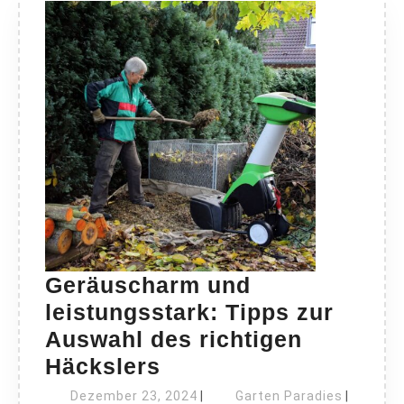
Geräuscharm und
leistungsstark: Tipps zur
Auswahl des richtigen
Geräuscharm
Häckslers
und
Dezember
Garten
Dezember 23, 2024
|
Garten Paradies
|