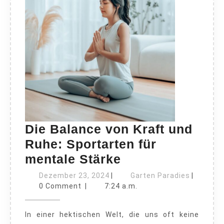
Die Balance von Kraft und
Ruhe: Sportarten für
Die
mentale Stärke
Balance
Dezember
Garten
Dezember 23, 2024
|
Garten Paradies
|
23,
von
Paradies
0 Comment
|
7:24 a.m.
2024
Kraft
In einer hektischen Welt, die uns oft keine
und