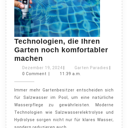
Technologien, die Ihren
Garten noch komfortabler
Technologien,
machen
die
Dezember
Garten
Dezember 19, 2024
|
Garten Paradies
|
Ihren
19,
Paradies
0 Comment
|
11:39 a.m.
2024
Garten
Immer mehr Gartenbesitzer entscheiden sich
noch
für Salzwasser im Pool, um eine natürliche
komfortabler
Wasserpflege zu gewährleisten. Moderne
machen
Technologien wie Salzwasserelektrolyse und
Hydrolyse sorgen nicht nur für klares Wasser,
sondern reduzieren auch