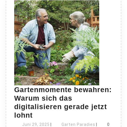
Gartenmomente bewahren:
Warum sich das
digitalisieren gerade jetzt
Gartenmomente
lohnt
bewahren:
Juni
Garten
Juni 29, 2025
|
Garten Paradies
|
0