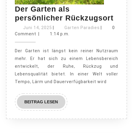
Der Garten als
Der
persönlicher Rückzugsort
Gart
Juni
Garten
Juni 14, 2025
|
Garten Paradies
|
0
14,
Paradies
als
Comment
|
1:14 p.m.
2025
pers
Der Garten ist längst kein reiner Nutzraum
Rück
mehr. Er hat sich zu einem Lebensbereich
entwickelt, der Ruhe, Rückzug und
Lebensqualität bietet. In einer Welt voller
Tempo, Lärm und Dauerverfügbarkeit wird
BEITRAG
BEITRAG LESEN
LESEN