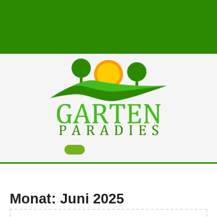
Skip
to
content
Open
Button
Monat:
Juni 2025