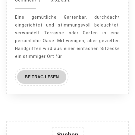
dein
Comment
|
6:02 a.m.
2025
Außenbereich
Eine gemütliche Gartenbar, durchdacht
zum
eingerichtet und stimmungsvoll beleuchtet,
Lieblingsplatz
verwandelt Terrasse oder Garten in eine
am
persönliche Oase. Mit wenigen, aber gezielten
Abend
Handgriffen wird aus einer einfachen Sitzecke
ein stimmiger Ort für
BEITRAG
BEITRAG LESEN
LESEN
Suchen