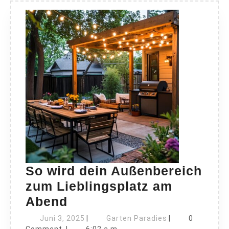
So wird dein Außenbereich
zum Lieblingsplatz am
So
Abend
wird
Juni
Garten
Juni 3, 2025
|
Garten Paradies
|
0
3,
Paradies