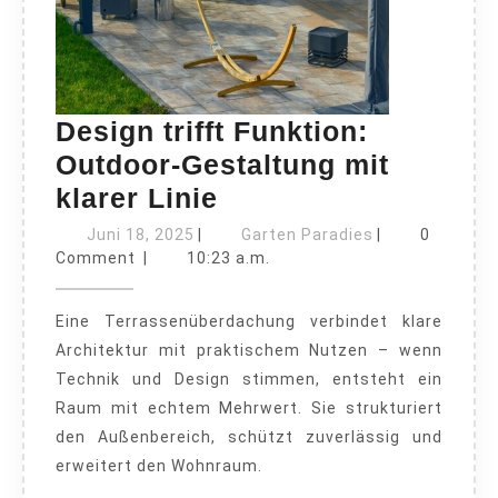
Design trifft Funktion:
Outdoor-Gestaltung mit
Design
klarer Linie
trifft
Juni
Garten
Juni 18, 2025
|
Garten Paradies
|
0
18,
Funktion:
Paradies
Comment
|
10:23 a.m.
2025
Outdoor-
Eine Terrassenüberdachung verbindet klare
Gestaltung
Architektur mit praktischem Nutzen – wenn
mit
Technik und Design stimmen, entsteht ein
klarer
Raum mit echtem Mehrwert. Sie strukturiert
Linie
den Außenbereich, schützt zuverlässig und
erweitert den Wohnraum.