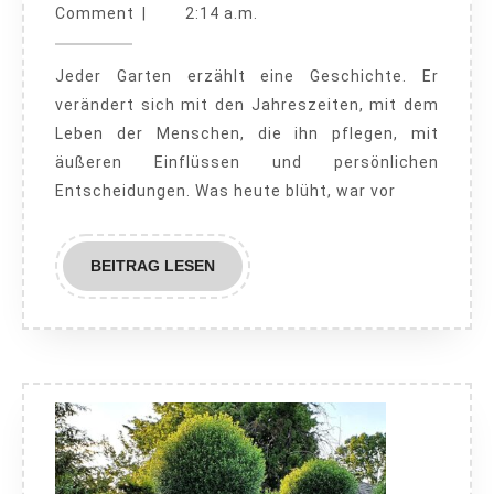
Warum
29,
Paradies
Comment
|
2:14 a.m.
2025
sich
Jeder Garten erzählt eine Geschichte. Er
das
verändert sich mit den Jahreszeiten, mit dem
digitalisieren
Leben der Menschen, die ihn pflegen, mit
gerade
äußeren Einflüssen und persönlichen
jetzt
Entscheidungen. Was heute blüht, war vor
lohnt
BEITRAG
BEITRAG LESEN
LESEN