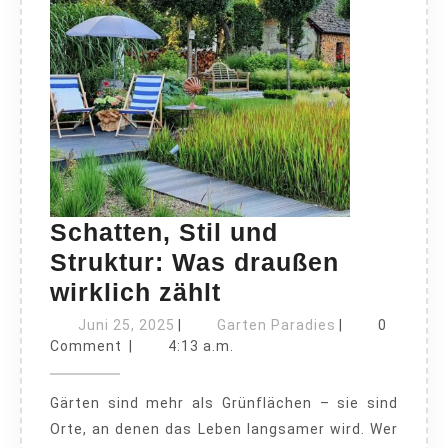
Schatten, Stil und
Struktur: Was draußen
Schatten,
wirklich zählt
Stil
Juni
Garten
Juni 25, 2025
|
Garten Paradies
|
0
25,
und
Paradies
Comment
|
4:13 a.m.
2025
Struktur:
Gärten sind mehr als Grünflächen – sie sind
Was
Orte, an denen das Leben langsamer wird. Wer
draußen