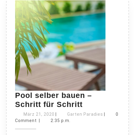
Pool selber bauen –
Pool
Schritt für Schritt
selber
März
Garten
März 21, 2020
|
Garten Paradies
|
0
21,
bauen
Paradies
Comment
|
2:35 p.m.
2020
–