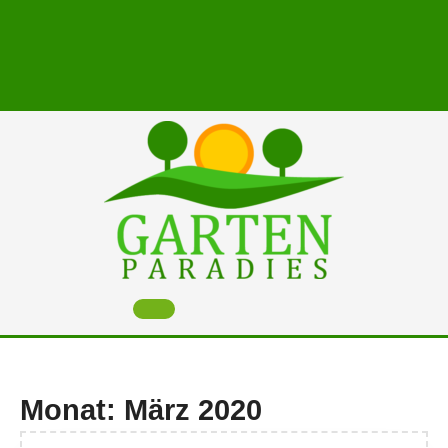
Skip
to
content
Open
Button
Monat:
März 2020