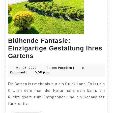
Blühende Fantasie:
Einzigartige Gestaltung Ihres
Blühende
Gartens
Fantasie:
Mai
Garten
Mai 26, 2023
|
Garten Paradies
|
0
Einzigartige
26,
Paradies
Comment
|
5:58 p.m.
Gestaltung
2023
Ein Garten ist mehr als nur ein Stück Land. Es ist ein
Ihres
Ort, an dem man der Natur nahe sein kann, ein
Gartens
Rückzugsort zum Entspannen und ein Schauplatz
für kreative