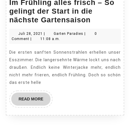
Im Frühling alles frisch – So
gelingt der Start in die
Im
nächste Gartensaison
Frühling
Juli
Garten
Juli 28, 2021
|
Garten Paradies
|
0
alles
28,
Paradies
Comment
|
11:08 a.m.
frisch
2021
Die ersten sanften Sonnenstrahlen erhellen unser
–
Esszimmer. Die langersehnte Wärme lockt uns nach
So
draußen. Endlich keine Winterjacke mehr, endlich
gelingt
nicht mehr frieren, endlich Frühling. Doch so schön
der
das erste helle
Start
in
READ
READ MORE
MORE
die
nächste
Gartensai