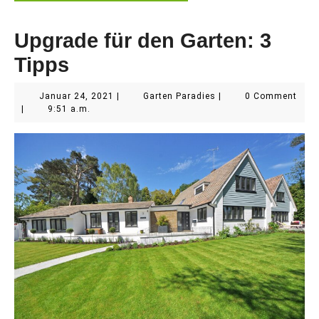
Upgrade für den Garten: 3
Tipps
Januar
Garten
Januar 24, 2021
|
Garten Paradies
|
0 Comment
24,
Paradies
|
9:51 a.m.
2021