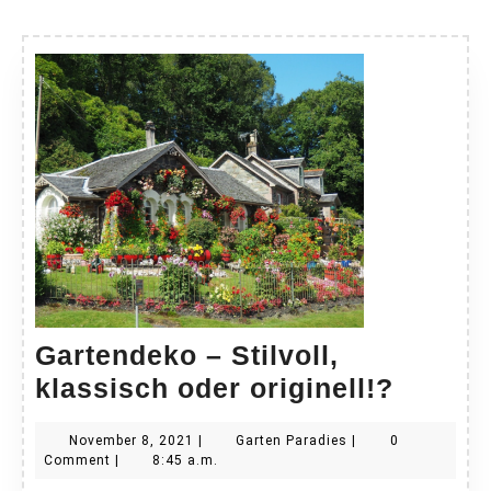
Gartendeko – Stilvoll,
Garten
klassisch oder originell!?
–
November
Garten
November 8, 2021
|
Garten Paradies
|
0
Stilvoll
8,
Paradies
Comment
|
8:45 a.m.
klassi
2021