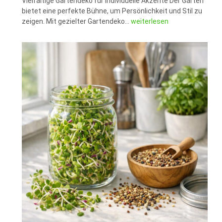
Vielfältige Gartendeko für individuelle Akzente Der Garten
bietet eine perfekte Bühne, um Persönlichkeit und Stil zu
Dekoideen
zeigen. Mit gezielter Gartendeko…
weiterlesen
für
den
Garten
–
stilvolle
Gartendeko