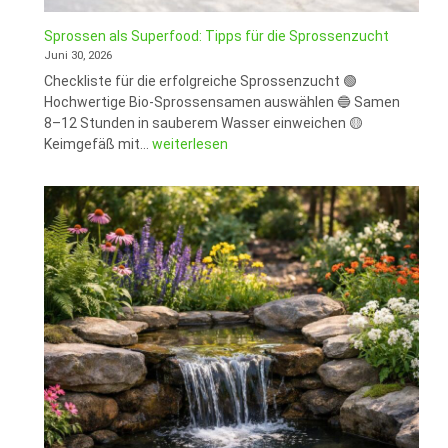
Sprossen als Superfood: Tipps für die Sprossenzucht
Juni 30, 2026
Checkliste für die erfolgreiche Sprossenzucht 🟢
Hochwertige Bio-Sprossensamen auswählen 🔵 Samen
8–12 Stunden in sauberem Wasser einweichen 🟡
Sprossen
Keimgefäß mit…
weiterlesen
als
Superfood:
Tipps
für
die
Sprossenzucht