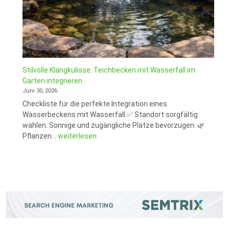
Stilvolle Klangkulisse: Teichbecken mit Wasserfall im
Garten integrieren
Juni 30, 2026
Checkliste für die perfekte Integration eines
Wasserbeckens mit Wasserfall ✅ Standort sorgfältig
wählen: Sonnige und zugängliche Plätze bevorzugen. 🌿
Stilvolle
Pflanzen…
weiterlesen
Klangkulisse:
Teichbecken
mit
Wasserfall
im
Garten
integrieren