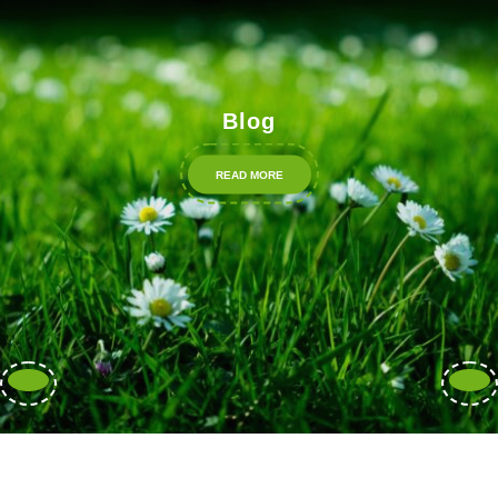
Blog
READ
READ MORE
MORE
Previous
Nex