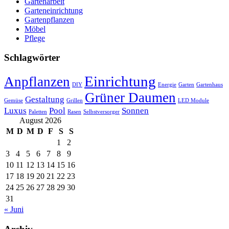
Gartenarbeit
Garteneinrichtung
Gartenpflanzen
Möbel
Pflege
Schlagwörter
Einrichtung
Anpflanzen
DIY
Energie
Garten
Gartenhaus
Grüner Daumen
Gestaltung
Gemüse
Grillen
LED Module
Luxus
Pool
Sonnen
Paletten
Rasen
Selbstversorger
August 2026
M
D
M
D
F
S
S
1
2
3
4
5
6
7
8
9
10
11
12
13
14
15
16
17
18
19
20
21
22
23
24
25
26
27
28
29
30
31
« Juni