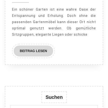
2023
Die
Ein schöner Garten ist eine wahre Oase der
neuen
Entspannung und Erholung. Doch ohne die
Must
passenden Gartenmöbel kann dieser Ort nicht
Haves
optimal genutzt werden. Ob gemütliche
für
Sitzgruppen, elegante Liegen oder schicke
den
Sommer
BEITRAG
BEITRAG LESEN
LESEN
Suchen
Search