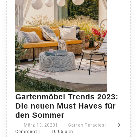
Gartenmöbel Trends 2023:
Die neuen Must Haves für
Gartenmöbel
den Sommer
Trends
März
Garten
März 13, 2023
|
Garten Paradies
|
0
13,
2023:
Paradies
Comment
|
10:05 a.m.