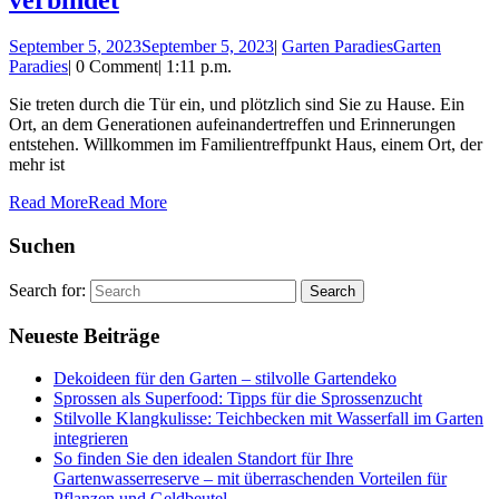
September 5, 2023
September 5, 2023
|
Garten Paradies
Garten
Paradies
|
0 Comment
|
1:11 p.m.
Sie treten durch die Tür ein, und plötzlich sind Sie zu Hause. Ein
Ort, an dem Generationen aufeinandertreffen und Erinnerungen
entstehen. Willkommen im Familientreffpunkt Haus, einem Ort, der
mehr ist
Read More
Read More
Suchen
Search for:
Neueste Beiträge
Dekoideen für den Garten – stilvolle Gartendeko
Sprossen als Superfood: Tipps für die Sprossenzucht
Stilvolle Klangkulisse: Teichbecken mit Wasserfall im Garten
integrieren
So finden Sie den idealen Standort für Ihre
Gartenwasserreserve – mit überraschenden Vorteilen für
Pflanzen und Geldbeutel