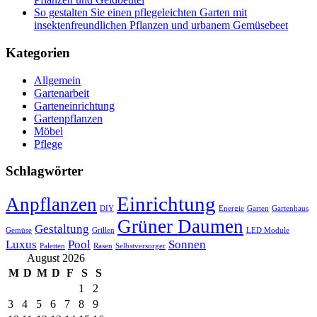
So gestalten Sie einen pflegeleichten Garten mit
insektenfreundlichen Pflanzen und urbanem Gemüsebeet
Kategorien
Allgemein
Gartenarbeit
Garteneinrichtung
Gartenpflanzen
Möbel
Pflege
Schlagwörter
Einrichtung
Anpflanzen
DIY
Energie
Garten
Gartenhaus
Grüner Daumen
Gestaltung
Gemüse
Grillen
LED Module
Luxus
Pool
Sonnen
Paletten
Rasen
Selbstversorger
August 2026
M
D
M
D
F
S
S
1
2
3
4
5
6
7
8
9