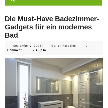
Bad
Die Must-Have Badezimmer-
Gadgets für ein modernes
Bad
September
Garten
September 7, 2023
|
Garten Paradies
|
0
7,
Paradies
Comment
|
2:46 p.m.
2023