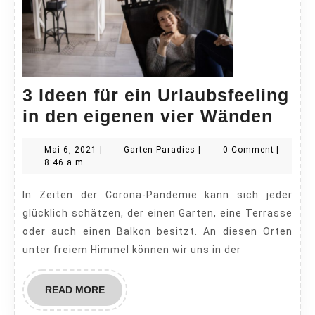
3 Ideen für ein Urlaubsfeeling
3
in den eigenen vier Wänden
Idee
Mai
Garten
Mai 6, 2021
|
Garten Paradies
|
0 Comment
|
für
6,
Paradies
8:46 a.m.
ein
2021
In Zeiten der Corona-Pandemie kann sich jeder
Urla
glücklich schätzen, der einen Garten, eine Terrasse
in
oder auch einen Balkon besitzt. An diesen Orten
den
unter freiem Himmel können wir uns in der
eige
vier
READ
READ MORE
Wän
MORE