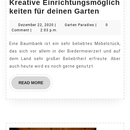
Kreative Einrichtungsmöglich
Kreativ
keiten für deinen Garten
für
Dezember
Garten
Dezember 22, 2020
|
Garten Paradies
|
0
deinen
22,
Paradies
Comment
|
2:03 p.m.
Garten
2020
Eine Baumbank ist ein sehr beliebtes Möbelstück,
das sich vor allem in der Biedermeierzeit und auf
dem Land sehr großer Beliebtheit erfreute. Aber
auch heute wird es noch gerne genutzt.
READ
READ MORE
MORE