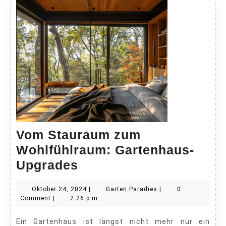
Vom Stauraum zum
Wohlfühlraum: Gartenhaus-
Vom
Upgrades
Stauraum
Oktober
Garten
Oktober 24, 2024
|
Garten Paradies
|
0
zum
24,
Paradies
Comment
|
2:26 p.m.
Wohlfühlraum:
2024
Ein Gartenhaus ist längst nicht mehr nur ein
Gartenhaus-