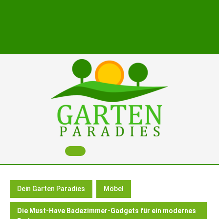
Skip
to
content
Open
Button
Dein Garten Paradies
Möbel
Die Must-Have Badezimmer-Gadgets für ein modernes