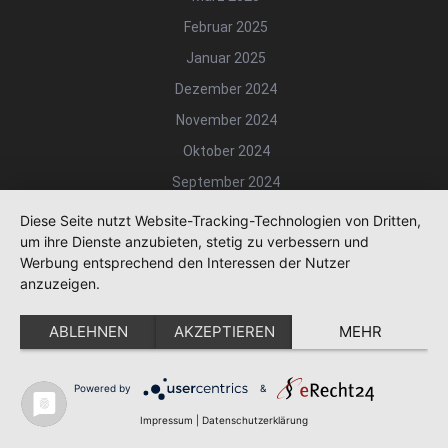
Februar 2025
Januar 2025
Dezember 2024
November 2024
Oktober 2024
September 2024
August 2024
Diese Seite nutzt Website-Tracking-Technologien von Dritten,
um ihre Dienste anzubieten, stetig zu verbessern und
Juli 2024
Werbung entsprechend den Interessen der Nutzer
Juni 2024
anzuzeigen.
Mai 2024
ABLEHNEN
AKZEPTIEREN
MEHR
April 2024
März 2024
Powered by
&
Februar 2024
Impressum
|
Datenschutzerklärung
Januar 2024