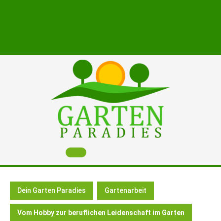
Skip
to
content
Open
Button
Dein Garten Paradies
Gartenarbeit
Vom Hobby zur beruflichen Leidenschaft im Garten