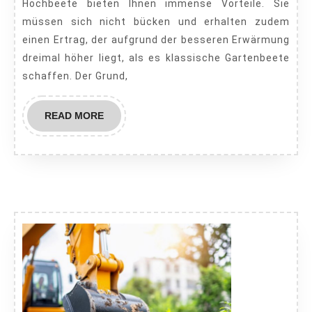
Hochbeete bieten Ihnen immense Vorteile. Sie
wenig
müssen sich nicht bücken und erhalten zudem
Schri
einen Ertrag, der aufgrund der besseren Erwärmung
anleg
dreimal höher liegt, als es klassische Gartenbeete
schaffen. Der Grund,
READ
READ MORE
MORE