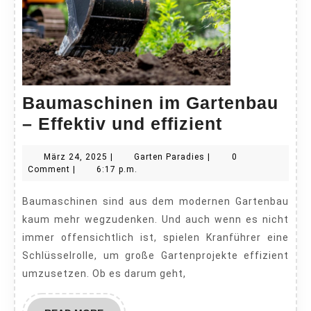
Baumaschinen im Gartenbau
Baumasch
– Effektiv und effizient
im
März
Garten
März 24, 2025
|
Garten Paradies
|
0
Gartenba
24,
Paradies
Comment
|
6:17 p.m.
–
2025
Baumaschinen sind aus dem modernen Gartenbau
Effektiv
kaum mehr wegzudenken. Und auch wenn es nicht
und
immer offensichtlich ist, spielen Kranführer eine
effizient
Schlüsselrolle, um große Gartenprojekte effizient
umzusetzen. Ob es darum geht,