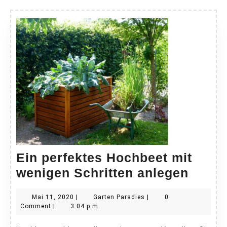
Ein perfektes Hochbeet mit
Ein
wenigen Schritten anlegen
perfe
Mai
Garten
Mai 11, 2020
|
Garten Paradies
|
0
Hochb
11,
Paradies
Comment
|
3:04 p.m.
mit
2020