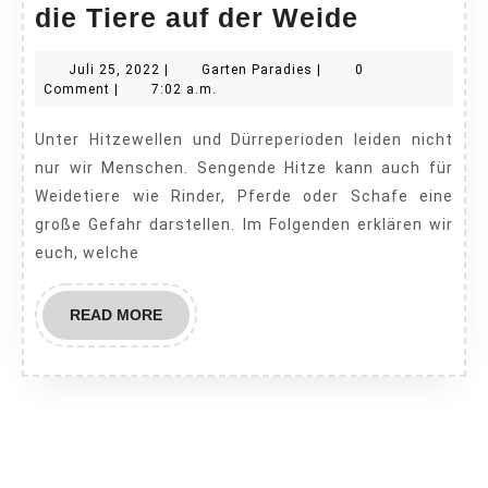
Hitzewell
die Tiere auf der Weide
So
Juli
Garten
Juli 25, 2022
|
Garten Paradies
|
0
schützen
25,
Paradies
Comment
|
7:02 a.m.
Sie
2022
Unter Hitzewellen und Dürreperioden leiden nicht
die
nur wir Menschen. Sengende Hitze kann auch für
Tiere
Weidetiere wie Rinder, Pferde oder Schafe eine
auf
große Gefahr darstellen. Im Folgenden erklären wir
der
euch, welche
Weide
READ
READ MORE
MORE