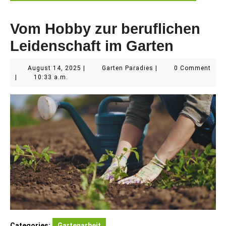
Vom Hobby zur beruflichen
Leidenschaft im Garten
August
Garten
August 14, 2025
|
Garten Paradies
|
0 Comment
14,
Paradies
|
10:33 a.m.
2025
Categories:
Gartenarbeit