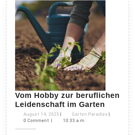
Vom Hobby zur beruflichen
Vom
Leidenschaft im Garten
Hobby
August
Garten
August 14, 2025
|
Garten Paradies
|
14,
zur
Paradies
0 Comment
|
10:33 a.m.
2025
berufli