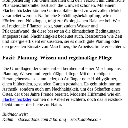
Kompostierung von Gartenabfällen und den Verzicht auf chemische
Pflanzenschutzmittel lässt sich die Umwelt schonen. Mit einem
Flächenhäcksler können Gartenabfälle direkt zu wertvollem Mulch
verarbeitet werden. Natürliche Schädlingsbekämpfung, wie das
Fördern von Nützlingen, trägt zur ökologischen Balance bei. Wer
auf regionale Pflanzen setzt, spart zudem Wasser und
Pflegeaufwand, da diese besser an die klimatischen Bedingungen
angepasst sind. Nachhaltigkeit bedeutet auch, Ressourcen wie Zeit
und Energie effizient einzusetzen, sei es durch gute Planung oder
den gezielten Einsatz von Maschinen, die Arbeitsschritte erleichtern.
Fazit: Planung, Wissen und regelmäßige Pflege
Die Grundlagen der Gartenarbeit beruhen auf einer Mischung aus
Planung, Wissen und regelmäßiger Pflege. Mit der richtigen
Herangehensweise kann jeder, ob Anfänger oder Hobbygärtner,
einen blühenden, gesunden Garten gestalten. Es geht nicht nur um
Ästhetik, sondern auch um Nachhaltigkeit, um das Schaffen eines
Ortes, der über Jahre Freude bereitet. Moderne Hilfsmittel wie ein
Flächenhäcksler
können die Arbeit erleichtern, doch das Herzstück
bleibt immer die Liebe zur Natur.
Bildnachweis:
Kalim – stock.adobe.com // baranq – stock.adobe.com