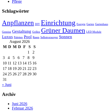
Pflege
Schlagwörter
Einrichtung
Anpflanzen
DIY
Energie
Garten
Gartenhaus
Grüner Daumen
Gestaltung
Gemüse
Grillen
LED Module
Luxus
Pool
Sonnen
Paletten
Rasen
Selbstversorger
August 2026
M
D
M
D
F
S
S
1
2
3
4
5
6
7
8
9
10
11
12
13
14
15
16
17
18
19
20
21
22
23
24
25
26
27
28
29
30
31
« Juni
Archiv
Juni 2026
Februar 2026