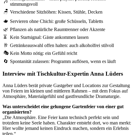
🎶
stimmungsvoll
🪑
Verschiedene Sitzhöhen: Kissen, Stühle, Decken
🫖
Servieren ohne Chichi: große Schüsseln, Tabletts
🌿
Pflanzen als natürliche Raumtrenner oder Akzente
⏳
Kein Startsignal: Gäste ankommen lassen
🥂
Getränkeauswahl offen halten: auch alkoholfrei stilvoll
🎭
Kein Motto nötig: ein Gefühl reicht
🔄
Spontanität zulassen: Programm auflösen, wenn es läuft
Interview mit Tischkultur-Expertin Anna Lüders
Anna Lüders berät private Gastgeber und Locations zur Gestaltung
von Feiern im kleinen und mittleren Rahmen – mit dem Fokus auf
Atmosphäre, Materialgefühl und gastfreundliche Dramaturgie.
Was unterscheidet eine gelungene Gartenfeier von einer gut
organisierten?
„Die Atmosphäre. Eine Feier kann technisch perfekt sein und
trotzdem keine Seele haben. Charakter entsteht dort, wo man merkt:
Hier wollte jemand keinen Eindruck machen, sondern ein Erlebnis
teilen.“