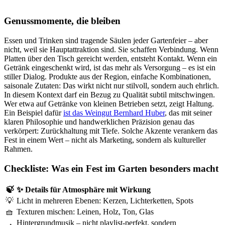
Genussmomente, die bleiben
Essen und Trinken sind tragende Säulen jeder Gartenfeier – aber
nicht, weil sie Hauptattraktion sind. Sie schaffen Verbindung. Wenn
Platten über den Tisch gereicht werden, entsteht Kontakt. Wenn ein
Getränk eingeschenkt wird, ist das mehr als Versorgung – es ist ein
stiller Dialog. Produkte aus der Region, einfache Kombinationen,
saisonale Zutaten: Das wirkt nicht nur stilvoll, sondern auch ehrlich.
In diesem Kontext darf ein Bezug zu Qualität subtil mitschwingen.
Wer etwa auf Getränke von kleinen Betrieben setzt, zeigt Haltung.
Ein Beispiel dafür
ist das Weingut Bernhard Huber
, das mit seiner
klaren Philosophie und handwerklichen Präzision genau das
verkörpert: Zurückhaltung mit Tiefe. Solche Akzente verankern das
Fest in einem Wert – nicht als Marketing, sondern als kultureller
Rahmen.
Checkliste: Was ein Fest im Garten besonders macht
🍃
✨ Details für Atmosphäre mit Wirkung
💡
Licht in mehreren Ebenen: Kerzen, Lichterketten, Spots
🧺
Texturen mischen: Leinen, Holz, Ton, Glas
Hintergrundmusik – nicht playlist-perfekt, sondern