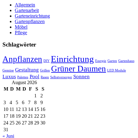
Allgemein
Gartenarbeit
Garteneinrichtung
Gartenpflanzen
Möbel
Pflege
Schlagwörter
Einrichtung
Anpflanzen
DIY
Energie
Garten
Gartenhaus
Grüner Daumen
Gestaltung
Gemüse
Grillen
LED Module
Luxus
Pool
Sonnen
Paletten
Rasen
Selbstversorger
August 2026
M
D
M
D
F
S
S
1
2
3
4
5
6
7
8
9
10
11
12
13
14
15
16
17
18
19
20
21
22
23
24
25
26
27
28
29
30
31
« Juni