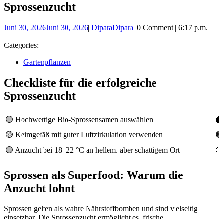
Sprossenzucht
Juni 30, 2026
Juni 30, 2026
|
Dipara
Dipara
|
0 Comment
|
6:17 p.m.
Categories:
Gartenpflanzen
Checkliste für die erfolgreiche
Sprossenzucht
🟢 Hochwertige Bio-Sprossensamen auswählen

🟡 Keimgefäß mit guter Luftzirkulation verwenden

🟣 Anzucht bei 18–22 °C an hellem, aber schattigem Ort

Sprossen als Superfood: Warum die
Anzucht lohnt
Sprossen gelten als wahre Nährstoffbomben und sind vielseitig
einsetzbar. Die Sprossenzucht ermöglicht es, frische