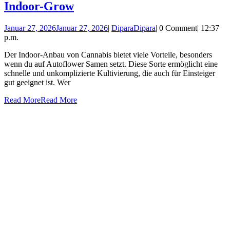
Indoor-Grow
Januar 27, 2026
Januar 27, 2026
|
Dipara
Dipara
|
0 Comment
|
12:37
p.m.
Der Indoor-Anbau von Cannabis bietet viele Vorteile, besonders
wenn du auf Autoflower Samen setzt. Diese Sorte ermöglicht eine
schnelle und unkomplizierte Kultivierung, die auch für Einsteiger
gut geeignet ist. Wer
Read More
Read More