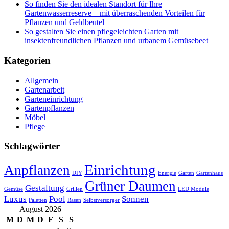
So finden Sie den idealen Standort für Ihre
Gartenwasserreserve – mit überraschenden Vorteilen für
Pflanzen und Geldbeutel
So gestalten Sie einen pflegeleichten Garten mit
insektenfreundlichen Pflanzen und urbanem Gemüsebeet
Kategorien
Allgemein
Gartenarbeit
Garteneinrichtung
Gartenpflanzen
Möbel
Pflege
Schlagwörter
Einrichtung
Anpflanzen
DIY
Energie
Garten
Gartenhaus
Grüner Daumen
Gestaltung
Gemüse
Grillen
LED Module
Luxus
Pool
Sonnen
Paletten
Rasen
Selbstversorger
August 2026
M
D
M
D
F
S
S