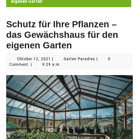
eigenen Garten
Schutz für Ihre Pflanzen –
das Gewächshaus für den
eigenen Garten
Oktober
Garten
Oktober 12, 2021
|
Garten Paradies
|
0
12,
Paradies
Comment
|
9:29 a.m.
2021