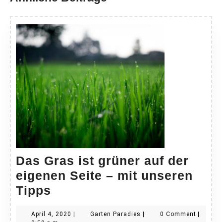
Das Gras ist grüner auf der
eigenen Seite – mit unseren
Das
Tipps
Gras
April
Garten
April 4, 2020
|
Garten Paradies
|
0 Comment
|
ist