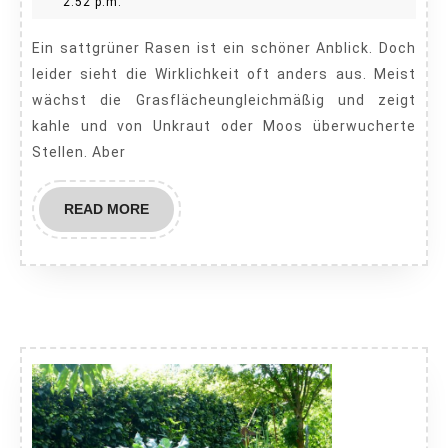
4,
Paradies
2:52 p.m.
grüner
2020
Ein sattgrüner Rasen ist ein schöner Anblick. Doch
auf
leider sieht die Wirklichkeit oft anders aus. Meist
der
wächst die Grasflächeungleichmäßig und zeigt
eigenen
kahle und von Unkraut oder Moos überwucherte
Seite
Stellen. Aber
–
mit
READ
READ MORE
unseren
MORE
Tipps