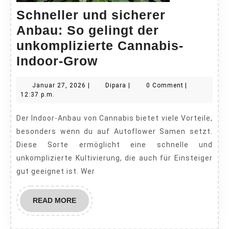
Schneller und sicherer
Anbau: So gelingt der
unkomplizierte Cannabis-
Schneller
Indoor-Grow
und
Januar
Dipara
Januar 27, 2026
|
Dipara
|
0 Comment
|
sicherer
27,
12:37 p.m.
Anbau:
2026
Der Indoor-Anbau von Cannabis bietet viele Vorteile,
So
besonders wenn du auf Autoflower Samen setzt.
gelingt
Diese Sorte ermöglicht eine schnelle und
der
unkomplizierte Kultivierung, die auch für Einsteiger
unkomplizierte
gut geeignet ist. Wer
Cannabis-
Indoor-
READ
READ MORE
MORE
Grow