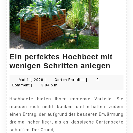
Ein perfektes Hochbeet mit
Ein
wenigen Schritten anlegen
perfe
Mai
Garten
Mai 11, 2020
|
Garten Paradies
|
0
Hochb
11,
Paradies
Comment
|
3:04 p.m.
mit
2020
Hochbeete bieten Ihnen immense Vorteile. Sie
wenig
müssen sich nicht bücken und erhalten zudem
Schri
einen Ertrag, der aufgrund der besseren Erwärmung
anleg
dreimal höher liegt, als es klassische Gartenbeete
schaffen. Der Grund,