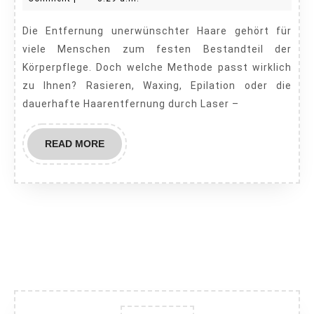
Methoden,
2025
Die Entfernung unerwünschter Haare gehört für
Vor-
viele Menschen zum festen Bestandteil der
und
Körperpflege. Doch welche Methode passt wirklich
Nachteile,
zu Ihnen? Rasieren, Waxing, Epilation oder die
und
dauerhafte Haarentfernung durch Laser –
der
Laser
READ
READ MORE
MORE
als
Gamechanger