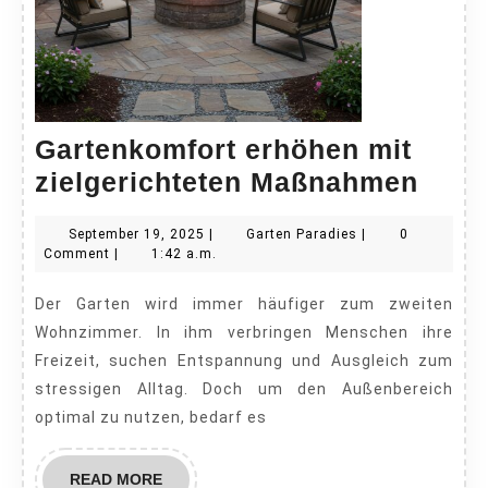
Gartenkomfort erhöhen mit
Gart
zielgerichteten Maßnahmen
erhö
September
Garten
September 19, 2025
|
Garten Paradies
|
0
mit
19,
Paradies
Comment
|
1:42 a.m.
zielg
2025
Der Garten wird immer häufiger zum zweiten
Maß
Wohnzimmer. In ihm verbringen Menschen ihre
Freizeit, suchen Entspannung und Ausgleich zum
stressigen Alltag. Doch um den Außenbereich
optimal zu nutzen, bedarf es
READ
READ MORE