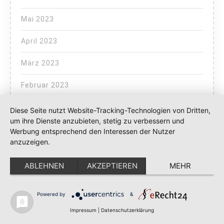
Mai 2023
April 2023
März 2023
Februar 2023
Januar 2023
Diese Seite nutzt Website-Tracking-Technologien von Dritten,
um ihre Dienste anzubieten, stetig zu verbessern und
Dezember 2022
Werbung entsprechend den Interessen der Nutzer
anzuzeigen.
Oktober 2022
ABLEHNEN
AKZEPTIEREN
MEHR
August 2022
Powered by
&
Juli 2022
Impressum
|
Datenschutzerklärung
Juni 2022