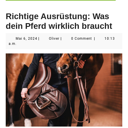
Richtige Ausrüstung: Was
dein Pferd wirklich braucht
Mai
Oliver
Mai 6, 2024
|
Oliver
|
0 Comment
|
10:13
6,
a.m.
2024