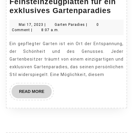
Feinsteinzeugplatten für ein
Ein
exklusives Gartenparadies
Hauc
Mai
Garten
Mai 17, 2023
|
Garten Paradies
|
0
von
17,
Paradies
Comment
|
8:07 a.m.
Luxus
2023
Ein gepflegter Garten ist ein Ort der Entspannung,
Feins
der Schönheit und des Genusses. Jeder
für
Gartenbesitzer träumt von einem einzigartigen und
ein
exklusiven Gartenparadies, das seinen persönlichen
exklu
Stil widerspiegelt. Eine Möglichkeit, diesem
Garte
READ
READ MORE
MORE