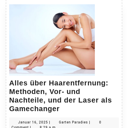
Alles über Haarentfernung:
Methoden, Vor- und
Nachteile, und der Laser als
Alles
Gamechanger
über
Januar
Garten
Januar 16, 2025
|
Garten Paradies
|
0
Haarentfernung:
16,
Paradies
Comment
|
8:29 a.m.