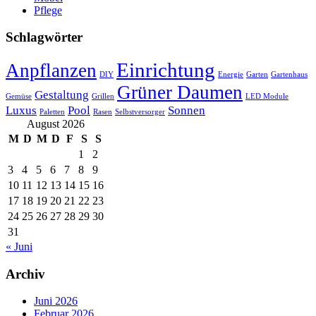
Pflege
Schlagwörter
Einrichtung
Anpflanzen
DIY
Energie
Garten
Gartenhaus
Grüner Daumen
Gestaltung
Gemüse
Grillen
LED Module
Luxus
Pool
Sonnen
Paletten
Rasen
Selbstversorger
August 2026
M
D
M
D
F
S
S
1
2
3
4
5
6
7
8
9
10
11
12
13
14
15
16
17
18
19
20
21
22
23
24
25
26
27
28
29
30
31
« Juni
Archiv
Juni 2026
Februar 2026