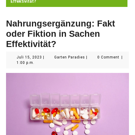
Effektivität?
Nahrungsergänzung: Fakt
oder Fiktion in Sachen
Effektivität?
Juli
Garten
Juli 15, 2023
|
Garten Paradies
|
0 Comment
|
15,
Paradies
1:00 p.m.
2023