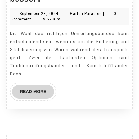
vs.
September
Garten
September 23, 2024
|
Garten Paradies
|
0
Kunststoff:
23,
Paradies
Comment
|
9:57 a.m.
Welche
2024
Die Wahl des richtigen Umreifungsbandes kann
Option
entscheidend sein, wenn es um die Sicherung und
ist
Stabilisierung von Waren während des Transports
besser?
geht. Zwei der häufigsten Optionen sind
Textilumreifungsbänder und Kunststoffbänder.
Doch
READ
READ MORE
MORE