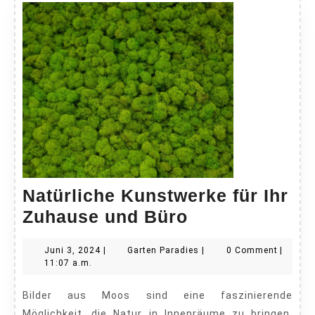
Natürliche Kunstwerke für Ihr
Natürliche
Zuhause und Büro
Kunstwerke
Juni
Garten
Juni 3, 2024
|
Garten Paradies
|
0 Comment
|
für
3,
Paradies
11:07 a.m.
Ihr
2024
Bilder aus Moos sind eine faszinierende
Zuhause
Möglichkeit, die Natur in Innenräume zu bringen.