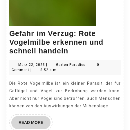
Gefahr im Verzug: Rote
Vogelmilbe erkennen und
Gefahr
schnell handeln
im
März
Garten
März 22, 2023
|
Garten Paradies
|
0
Verzug:
22,
Paradies
Comment
|
8:52 a.m.
Rote
2023
Die Rote Vogelmilbe ist ein kleiner Parasit, der für
Vogelmilbe
Geflügel und Vögel zur Bedrohung werden kann.
erkennen
Aber nicht nur Vögel sind betroffen, auch Menschen
und
können von den Auswirkungen der Milbenplage
schnell
handeln
READ
READ MORE
MORE