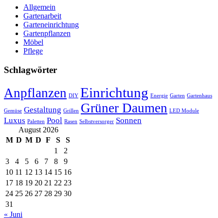
Allgemein
Gartenarbeit
Garteneinrichtung
Gartenpflanzen
Möbel
Pflege
Schlagwörter
Einrichtung
Anpflanzen
DIY
Energie
Garten
Gartenhaus
Grüner Daumen
Gestaltung
Gemüse
Grillen
LED Module
Luxus
Pool
Sonnen
Paletten
Rasen
Selbstversorger
August 2026
M
D
M
D
F
S
S
1
2
3
4
5
6
7
8
9
10
11
12
13
14
15
16
17
18
19
20
21
22
23
24
25
26
27
28
29
30
31
« Juni