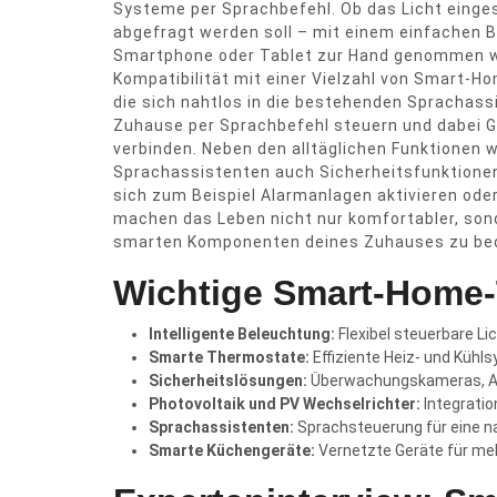
Systeme per Sprachbefehl. Ob das Licht einges
abgefragt werden soll – mit einem einfachen Be
Smartphone oder Tablet zur Hand genommen wer
Kompatibilität mit einer Vielzahl von Smart-Ho
die sich nahtlos in die bestehenden Sprachass
Zuhause per Sprachbefehl steuern und dabei G
verbinden. Neben den alltäglichen Funktionen 
Sprachassistenten auch Sicherheitsfunktionen
sich zum Beispiel Alarmanlagen aktivieren o
machen das Leben nicht nur komfortabler, sond
smarten Komponenten deines Zuhauses zu be
Wichtige Smart-Home
Intelligente Beleuchtung:
Flexibel steuerbare Li
Smarte Thermostate:
Effiziente Heiz- und Kühl
Sicherheitslösungen:
Überwachungskameras, Al
Photovoltaik und PV Wechselrichter:
Integratio
Sprachassistenten:
Sprachsteuerung für eine n
Smarte Küchengeräte:
Vernetzte Geräte für mehr