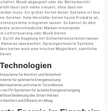
chaltet, Musik abgespielt oder der Wetterbericht
fehl lässt sich vieles steuern, ohne dass ein
den muss. Ein großer Vorteil dieser Systeme ist ihre
me-Geräten. Viele Hersteller bieten heute Produkte an,
istenzsysteme integrieren lassen. So kannst du dein
eräte unterschiedlicher Marken miteinander
wie Lichtsteuerung oder Musik bieten
. Durch die Kopplung mit Sicherheitssystemen lassen
der Kameras überwachen. Sprachgesteuerte Systeme
ern bieten auch eine intuitive Möglichkeit, sämtliche
dienen.
-Technologien
chtsysteme für Komfort und Sicherheit.
systeme für optimierte Energienutzung.
armsysteme und smarte Türschlösser.
n von PV-Systemen für autarke Energieversorgung.
ahtlose Bedienung des Smart Homes.
 Komfort und Effizienz im Alltag.