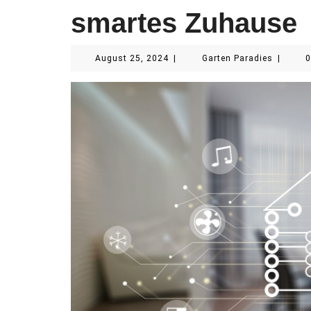
smartes Zuhause
August
Garten
August 25, 2024
|
Garten Paradies
|
25,
Paradies
2024