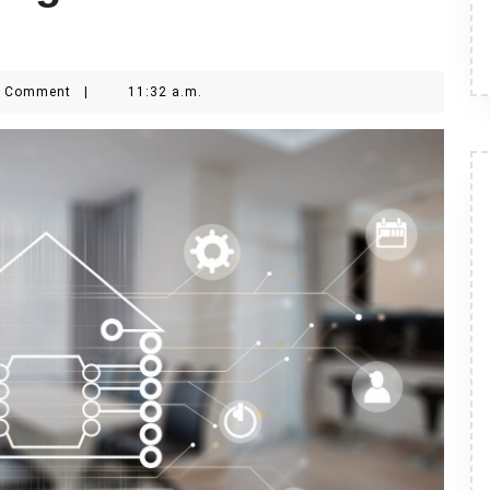
0 Comment
|
11:32 a.m.