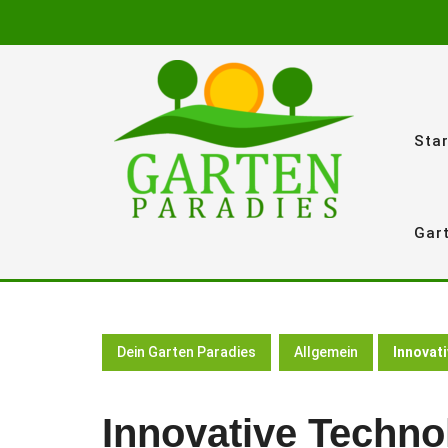
Skip
to
content
Star
Gar
Dein Garten Paradies
Allgemein
Innovat
Innovative Technol