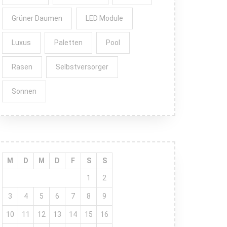
Grüner Daumen
LED Module
Luxus
Paletten
Pool
Rasen
Selbstversorger
Sonnen
M
D
M
D
F
S
S
1
2
3
4
5
6
7
8
9
10
11
12
13
14
15
16