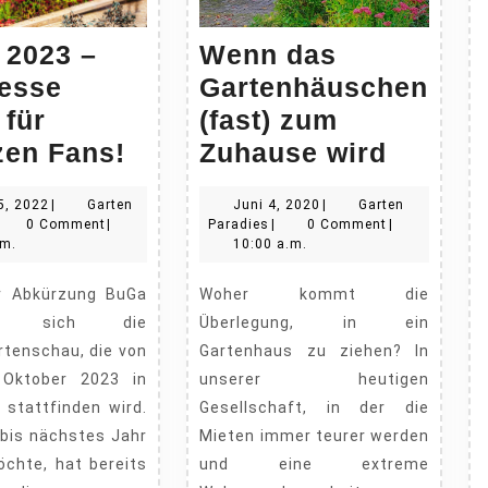
2023 –
Wenn das
esse
Gartenhäuschen
 für
(fast) zum
BuGA
Wenn
zen Fans!
Zuhause wird
2023
das
April
Juni
25, 2022
|
Garten
Juni 4, 2020
|
Garten
–
Garten
arten
25,
Garten
4,
0 Comment
|
Paradies
|
0 Comment
|
Ein
(fast)
aradies
2022
Paradies
2020
.m.
10:00 a.m.
Messe
zum
Woher kommt die
Event
Zuhaus
ckt sich die
Überlegung, in ein
für
wird
tenschau, die von
Gartenhaus zu ziehen? In
Pflanzen
s Oktober 2023 in
unserer heutigen
Fans!
stattfinden wird.
Gesellschaft, in der die
 bis nächstes Jahr
Mieten immer teurer werden
chte, hat bereits
und eine extreme