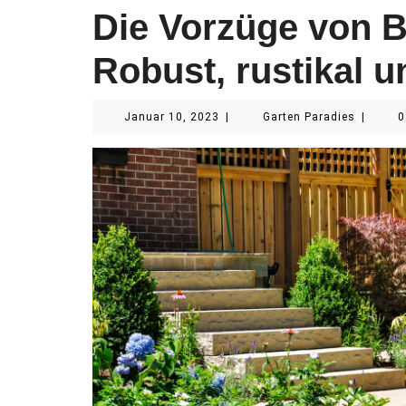
Die Vorzüge von B
Robust, rustikal un
Januar
Garten
Januar 10, 2023
|
Garten Paradies
|
0
10,
Paradies
2023