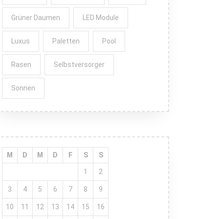
Grüner Daumen
LED Module
Luxus
Paletten
Pool
Rasen
Selbstversorger
Sonnen
M
D
M
D
F
S
S
1
2
3
4
5
6
7
8
9
10
11
12
13
14
15
16