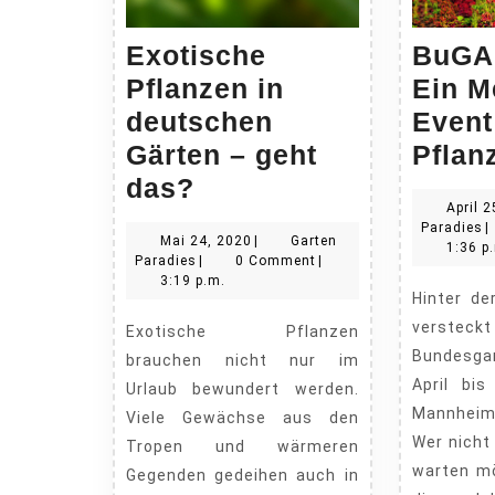
Exotische
BuGA 
Pflanzen in
Ein M
deutschen
Event
Gärten – geht
Pflan
Exotische
das?
April 
Pflanzen
G
Paradies
|
Mai
Mai 24, 2020
|
Garten
in
P
1:36 p
Garten
24,
Paradies
|
0 Comment
|
deutschen
Paradies
2020
3:19 p.m.
Hinter der Abkürzung BuGa
Gärten
verste
Exotische Pflanzen
–
Bundesgar
brauchen nicht nur im
geht
April bi
Urlaub bewundert werden.
das?
Mannheim 
Viele Gewächse aus den
Wer nicht
Tropen und wärmeren
warten mö
Gegenden gedeihen auch in