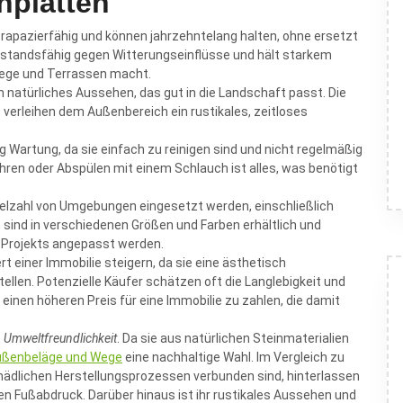
nplatten
strapazierfähig und können jahrzehntelang halten, ohne ersetzt
erstandsfähig gegen Witterungseinflüsse und hält starkem
 Wege und Terrassen macht.
in natürliches Aussehen, das gut in die Landschaft passt. Die
verleihen dem Außenbereich ein rustikales, zeitloses
g Wartung, da sie einfach zu reinigen sind und nicht regelmäßig
hren oder Abspülen mit einem Schlauch ist alles, was benötigt
Vielzahl von Umgebungen eingesetzt werden, einschließlich
 sind in verschiedenen Größen und Farben erhältlich und
 Projekts angepasst werden.
t einer Immobilie steigern, da sie eine ästhetisch
llen. Potenzielle Käufer schätzen oft die Langlebigkeit und
einen höheren Preis für eine Immobilie zu zahlen, die damit
e
Umweltfreundlichkeit
. Da sie aus natürlichen Steinmaterialien
Außenbeläge und Wege
eine nachhaltige Wahl. Im Vergleich zu
hädlichen Herstellungsprozessen verbunden sind, hinterlassen
en Fußabdruck. Darüber hinaus ist ihr rustikales Aussehen und