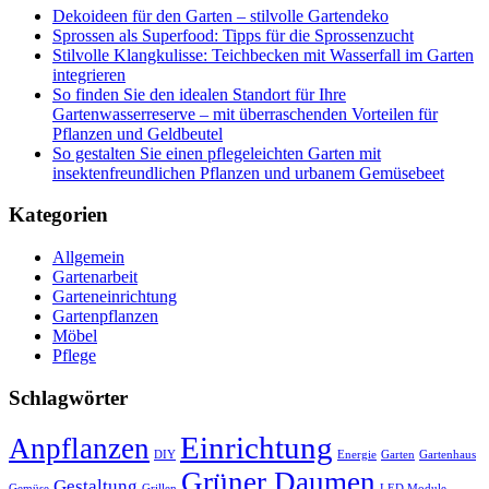
Dekoideen für den Garten – stilvolle Gartendeko
Sprossen als Superfood: Tipps für die Sprossenzucht
Stilvolle Klangkulisse: Teichbecken mit Wasserfall im Garten
integrieren
So finden Sie den idealen Standort für Ihre
Gartenwasserreserve – mit überraschenden Vorteilen für
Pflanzen und Geldbeutel
So gestalten Sie einen pflegeleichten Garten mit
insektenfreundlichen Pflanzen und urbanem Gemüsebeet
Kategorien
Allgemein
Gartenarbeit
Garteneinrichtung
Gartenpflanzen
Möbel
Pflege
Schlagwörter
Einrichtung
Anpflanzen
DIY
Energie
Garten
Gartenhaus
Grüner Daumen
Gestaltung
Gemüse
Grillen
LED Module