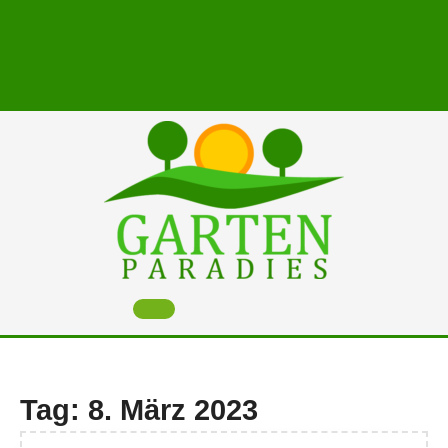
Skip
to
content
Open
Button
Tag:
8. März 2023