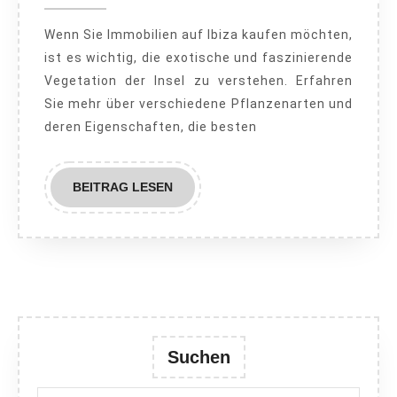
2023
Ibiza:
Wenn Sie Immobilien auf Ibiza kaufen möchten,
Das
ist es wichtig, die exotische und faszinierende
Paradies
Vegetation der Insel zu verstehen. Erfahren
für
Sie mehr über verschiedene Pflanzenarten und
Gärtner
deren Eigenschaften, die besten
BEITRAG
BEITRAG LESEN
LESEN
Suchen
Search