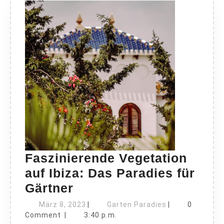
Faszinierende Vegetation
auf Ibiza: Das Paradies für
Faszinierende
Gärtner
Vegetation
März
Garten
März 8, 2023
|
Garten Paradies
|
0
auf
8,
Paradies
Comment
|
3:40 p.m.