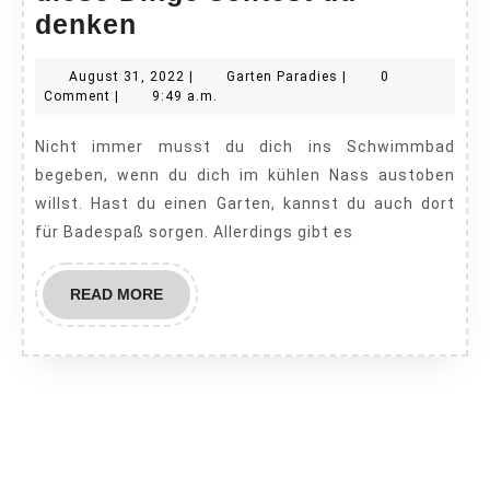
Badespaß
denken
im
August
Garten
August 31, 2022
|
Garten Paradies
|
0
Garten:
31,
Paradies
Comment
|
9:49 a.m.
An
2022
Nicht immer musst du dich ins Schwimmbad
diese
begeben, wenn du dich im kühlen Nass austoben
Dinge
willst. Hast du einen Garten, kannst du auch dort
solltest
für Badespaß sorgen. Allerdings gibt es
du
denken
READ
READ MORE
MORE