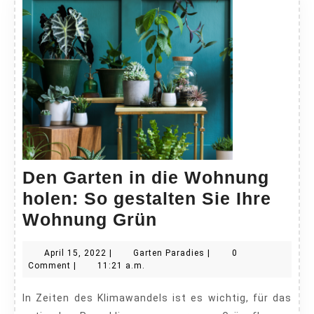
Den Garten in die Wohnung
holen: So gestalten Sie Ihre
Den
Wohnung Grün
Garten
April
Garten
April 15, 2022
|
Garten Paradies
|
0
in
15,
Paradies
Comment
|
11:21 a.m.
die
2022
In Zeiten des Klimawandels ist es wichtig, für das
Wohnung