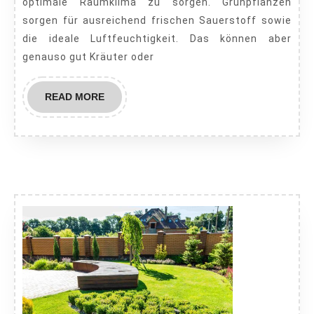
optimale Raumklima zu sorgen. Grünpflanzen
holen:
sorgen für ausreichend frischen Sauerstoff sowie
So
die ideale Luftfeuchtigkeit. Das können aber
gestalten
genauso gut Kräuter oder
Sie
Ihre
READ
READ MORE
MORE
Wohnung
Grün