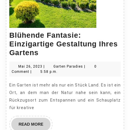
Blühende Fantasie:
Einzigartige Gestaltung Ihres
Blühende
Gartens
Fantasie:
Mai
Garten
Mai 26, 2023
|
Garten Paradies
|
0
Einzigartige
26,
Paradies
Comment
|
5:58 p.m.
Gestaltung
2023
Ein Garten ist mehr als nur ein Stück Land. Es ist ein
Ihres
Ort, an dem man der Natur nahe sein kann, ein
Gartens
Rückzugsort zum Entspannen und ein Schauplatz
für kreative
READ
READ MORE
MORE