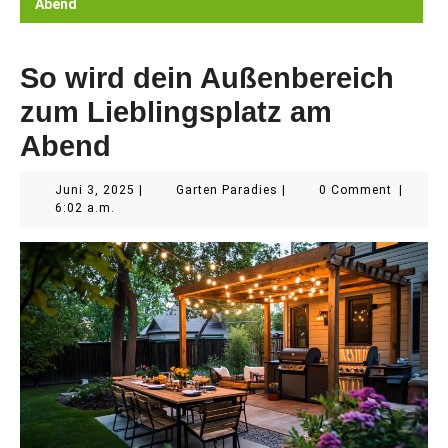
Abend
So wird dein Außenbereich
zum Lieblingsplatz am
Abend
Juni
Garten
Juni 3, 2025
|
Garten Paradies
|
0 Comment
|
3,
Paradies
6:02 a.m.
2025