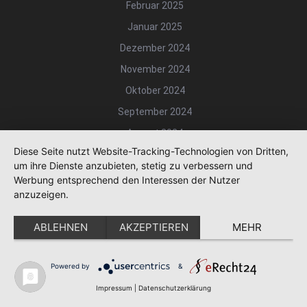
Februar 2025
Januar 2025
Dezember 2024
November 2024
Oktober 2024
September 2024
August 2024
Diese Seite nutzt Website-Tracking-Technologien von Dritten,
Juli 2024
um ihre Dienste anzubieten, stetig zu verbessern und
Juni 2024
Werbung entsprechend den Interessen der Nutzer
anzuzeigen.
Mai 2024
April 2024
ABLEHNEN
AKZEPTIEREN
MEHR
März 2024
Februar 2024
Powered by
&
Januar 2024
Impressum
|
Datenschutzerklärung
Dezember 2023