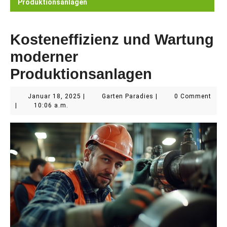
Produktionsanlagen
Kosteneffizienz und Wartung
moderner
Produktionsanlagen
Januar
Garten
Januar 18, 2025
|
Garten Paradies
|
0 Comment
18,
Paradies
|
10:06 a.m.
2025