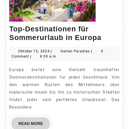
Top-Destinationen für
Top-
Sommerurlaub in Europa
Destina
Oktober
Garten
Oktober 15, 2024
|
Garten Paradies
|
0
für
15,
Paradies
Comment
|
8:59 a.m.
Sommer
2024
Europa bietet eine Vielzahl traumhafter
in
Sommerdestinationen für jeden Geschmack. Von
Europa
den warmen Küsten des Mittelmeers über
malerische Inseln bis hin zu historischen Städten
findet jeder sein perfektes Urlaubsziel. Das
Besondere
READ
READ MORE