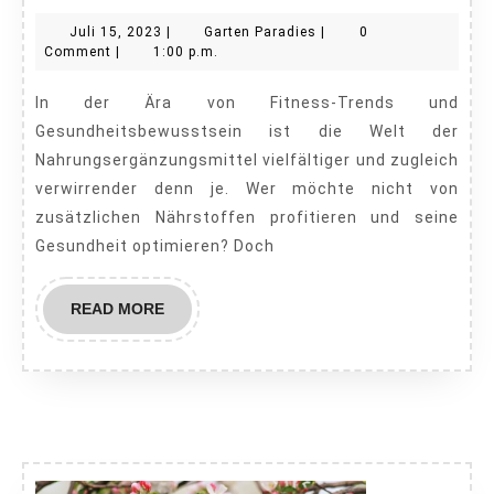
Fakt
Juli
Garten
Juli 15, 2023
|
Garten Paradies
|
0
oder
15,
Paradies
Comment
|
1:00 p.m.
Fiktion
2023
In der Ära von Fitness-Trends und
in
Gesundheitsbewusstsein ist die Welt der
Sachen
Nahrungsergänzungsmittel vielfältiger und zugleich
Effektivität?
verwirrender denn je. Wer möchte nicht von
zusätzlichen Nährstoffen profitieren und seine
Gesundheit optimieren? Doch
READ
READ MORE
MORE