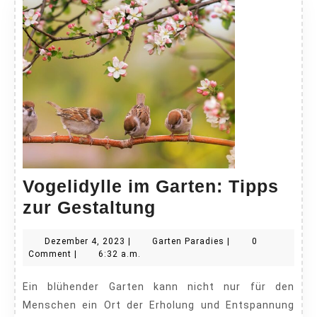
Vogelidylle im Garten: Tipps
Vogelidylle
zur Gestaltung
im
Dezember
Garten
Dezember 4, 2023
|
Garten Paradies
|
0
Garten:
4,
Paradies
Comment
|
6:32 a.m.
Tipps
2023
Ein blühender Garten kann nicht nur für den
zur
Menschen ein Ort der Erholung und Entspannung
Gestaltung