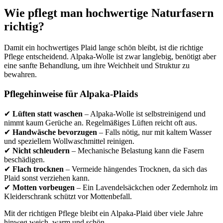
Wie pflegt man hochwertige Naturfasern
richtig?
Damit ein hochwertiges Plaid lange schön bleibt, ist die richtige
Pflege entscheidend. Alpaka-Wolle ist zwar langlebig, benötigt aber
eine sanfte Behandlung, um ihre Weichheit und Struktur zu
bewahren.
Pflegehinweise für Alpaka-Plaids
✔
Lüften statt waschen
– Alpaka-Wolle ist selbstreinigend und
nimmt kaum Gerüche an. Regelmäßiges Lüften reicht oft aus.
✔
Handwäsche bevorzugen
– Falls nötig, nur mit kaltem Wasser
und speziellem Wollwaschmittel reinigen.
✔
Nicht schleudern
– Mechanische Belastung kann die Fasern
beschädigen.
✔
Flach trocknen
– Vermeide hängendes Trocknen, da sich das
Plaid sonst verziehen kann.
✔
Motten vorbeugen
– Ein Lavendelsäckchen oder Zedernholz im
Kleiderschrank schützt vor Mottenbefall.
Mit der richtigen Pflege bleibt ein Alpaka-Plaid über viele Jahre
hinweg weich, warm und schön.