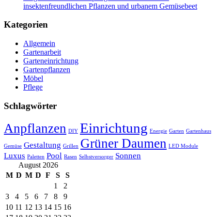
insektenfreundlichen Pflanzen und urbanem Gemüsebeet
Kategorien
Allgemein
Gartenarbeit
Garteneinrichtung
Gartenpflanzen
Möbel
Pflege
Schlagwörter
Einrichtung
Anpflanzen
DIY
Energie
Garten
Gartenhaus
Grüner Daumen
Gestaltung
Gemüse
Grillen
LED Module
Luxus
Pool
Sonnen
Paletten
Rasen
Selbstversorger
August 2026
M
D
M
D
F
S
S
1
2
3
4
5
6
7
8
9
10
11
12
13
14
15
16