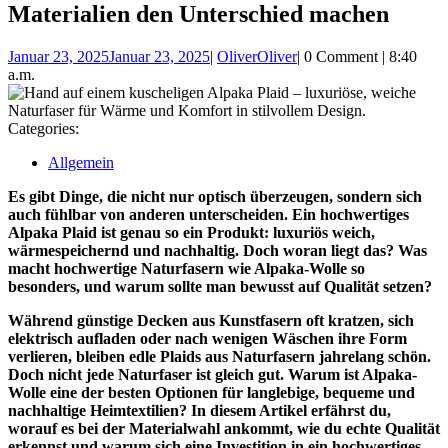
Materialien den Unterschied machen
Januar 23, 2025
Januar 23, 2025
|
Oliver
Oliver
|
0 Comment
|
8:40
a.m.
Categories:
Allgemein
Es gibt Dinge, die nicht nur optisch überzeugen, sondern sich
auch fühlbar von anderen unterscheiden. Ein hochwertiges
Alpaka Plaid ist genau so ein Produkt: luxuriös weich,
wärmespeichernd und nachhaltig. Doch woran liegt das? Was
macht hochwertige Naturfasern wie Alpaka-Wolle so
besonders, und warum sollte man bewusst auf Qualität setzen?
Während günstige Decken aus Kunstfasern oft kratzen, sich
elektrisch aufladen oder nach wenigen Wäschen ihre Form
verlieren, bleiben edle Plaids aus Naturfasern jahrelang schön.
Doch nicht jede Naturfaser ist gleich gut. Warum ist Alpaka-
Wolle eine der besten Optionen für langlebige, bequeme und
nachhaltige Heimtextilien? In diesem Artikel erfährst du,
worauf es bei der Materialwahl ankommt, wie du echte Qualität
erkennst und warum sich eine Investition in ein hochwertiges