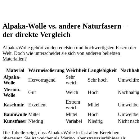
Alpaka-Wolle vs. andere Naturfasern –
der direkte Vergleich
Alpaka-Wolle gehört zu den edelsten und hochwertigsten Fasern der
Welt. Doch wie unterscheidet sie sich von anderen beliebten
Materialien?
Material
Wärmeisolierung
Weichheit
Langlebigkeit
Nachhalt
Alpaka-
Sehr
Hervorragend
Sehr hoch
Umweltfre
Wolle
weich
Merino-
Gut
Weich
Hoch
Nachhalti
Wolle
Extrem
Kaschmir
Exzellent
Mittel
Umweltbel
weich
Baumwolle
Mittel
Mittel
Hoch
Umweltbel
Kunstfaser
Niedrig
Variabel
Niedrig
Nicht nach
Die Tabelle zeigt, dass Alpaka-Wolle in fast allen Bereichen
überzeugt. Sie ist weicher als Merino, aber strapazierfähiger als