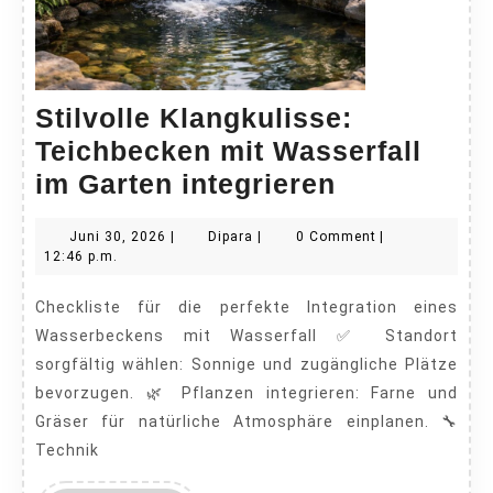
Stilvolle Klangkulisse:
Teichbecken mit Wasserfall
Stilvolle
im Garten integrieren
Klangkulis
Juni
Dipara
Juni 30, 2026
|
Dipara
|
0 Comment
|
Teichbeck
30,
12:46 p.m.
mit
2026
Checkliste für die perfekte Integration eines
Wasserfall
Wasserbeckens mit Wasserfall ✅ Standort
im
sorgfältig wählen: Sonnige und zugängliche Plätze
Garten
bevorzugen. 🌿 Pflanzen integrieren: Farne und
integrieren
Gräser für natürliche Atmosphäre einplanen. 🔧
Technik