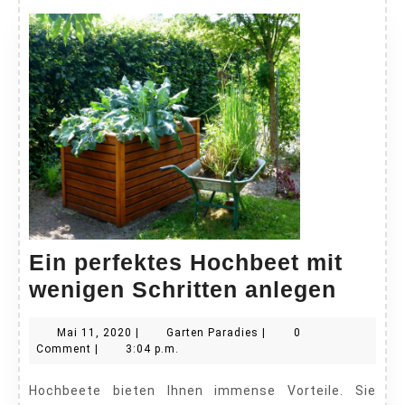
Ein perfektes Hochbeet mit
Ein
wenigen Schritten anlegen
perfe
Mai
Garten
Mai 11, 2020
|
Garten Paradies
|
0
Hochb
11,
Paradies
Comment
|
3:04 p.m.
mit
2020
Hochbeete bieten Ihnen immense Vorteile. Sie
wenig