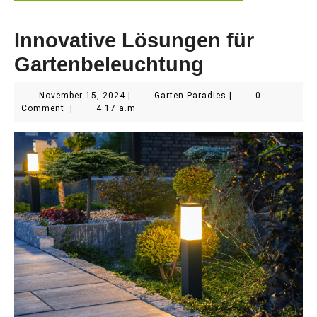
Innovative Lösungen für
Gartenbeleuchtung
November
Garten
November 15, 2024
|
Garten Paradies
|
0
15,
Paradies
Comment
|
4:17 a.m.
2024