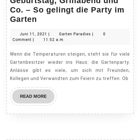
Geburtstag, Grillabend und
Co. – So gelingt die Party im
Geburtstag,
Garten
Grillabend
Juni
Garten
Juni 11, 2021
|
Garten Paradies
|
0
und
11,
Paradies
Comment
|
11:52 a.m.
Co.
2021
Wenn die Temperaturen steigen, steht sie für viele
–
Gartenbesitzer wieder ins Haus: die Gartenparty.
So
Anlässe gibt es viele, um sich mit Freunden,
gelingt
Kollegen und Verwandten zum Feiern zu treffen. Ob
die
Party
READ
READ MORE
im
MORE
Garten