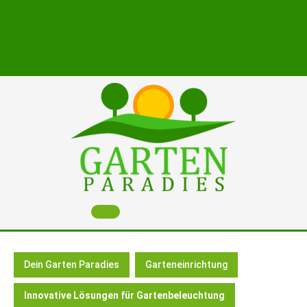
Skip
to
content
Open
Button
Dein Garten Paradies
Garteneinrichtung
Innovative Lösungen für Gartenbeleuchtung