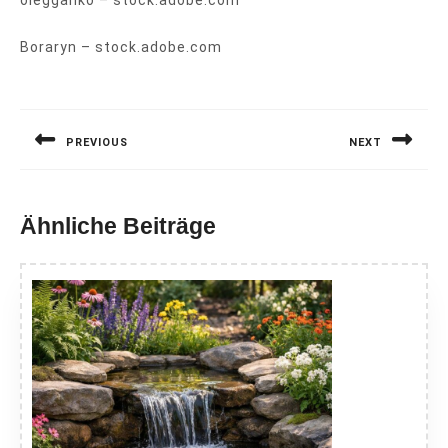
olegganko
– stock.adobe.com
Boraryn
– stock.adobe.com
Beitragsnavigation
PREVIOUS
NEXT
Previous
Next
post:
post:
Ähnliche Beiträge