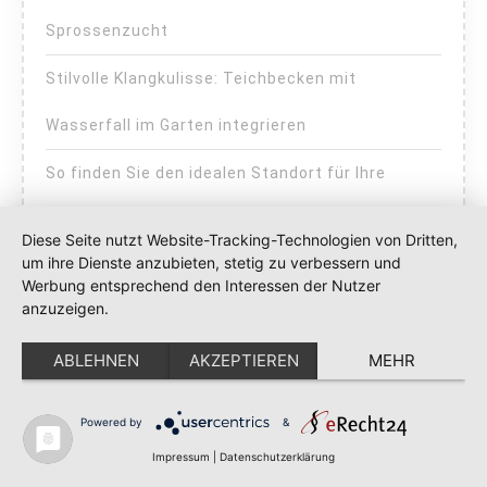
Sprossenzucht
Stilvolle Klangkulisse: Teichbecken mit
Wasserfall im Garten integrieren
So finden Sie den idealen Standort für Ihre
Gartenwasserreserve – mit überraschenden
Diese Seite nutzt Website-Tracking-Technologien von Dritten,
um ihre Dienste anzubieten, stetig zu verbessern und
Vorteilen für Pflanzen und Geldbeutel
Werbung entsprechend den Interessen der Nutzer
anzuzeigen.
So gestalten Sie einen pflegeleichten Garten mit
ABLEHNEN
AKZEPTIEREN
MEHR
insektenfreundlichen Pflanzen und urbanem
Gemüsebeet
Powered by
&
Impressum
|
Datenschutzerklärung