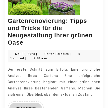
Gartenrenovierung: Tipps
und Tricks für die
Neugestaltung Ihrer grünen
Gartenrenovierung:
Oase
Tipps
Mai
Garten
Mai 30, 2023
|
Garten Paradies
|
0
und
30,
Paradies
Comment
|
9:20 a.m.
Tricks
2023
Der erste Schritt zum Erfolg: Eine gründliche
für
Analyse Ihres Gartens Eine erfolgreiche
die
Gartenrenovierung beginnt mit einer gründlichen
Neugestaltung
Analyse Ihres bestehenden Gartens. Machen Sie
Ihrer
sich einen Überblick über den aktuellen Zustand,
grünen
Oase