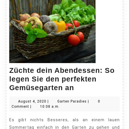
Züchte dein Abendessen: So
legen Sie den perfekten
Züchte
Gemüsegarten an
dein
August
Garten
August 4, 2020
|
Garten Paradies
|
0
Abendessen:
4,
Paradies
Comment
|
10:08 a.m.
So
2020
Es gibt nichts Besseres, als an einem lauen
legen
Sommertag einfach in den Garten zu gehen und