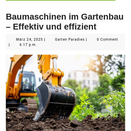
Baumaschinen im Gartenbau
– Effektiv und effizient
März
Garten
März 24, 2025
|
Garten Paradies
|
0 Comment
24,
Paradies
|
6:17 p.m.
2025