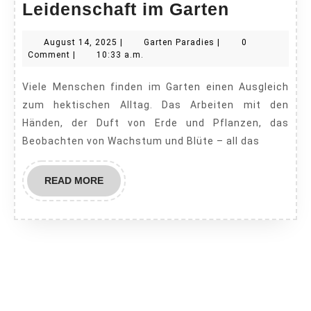
Vom
Leidenschaft im Garten
Hobby
August
Garten
August 14, 2025
|
Garten Paradies
|
0
zur
14,
Paradies
Comment
|
10:33 a.m.
beruflich
2025
Viele Menschen finden im Garten einen Ausgleich
Leidensc
zum hektischen Alltag. Das Arbeiten mit den
im
Händen, der Duft von Erde und Pflanzen, das
Garten
Beobachten von Wachstum und Blüte – all das
READ
READ MORE
MORE