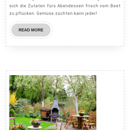
Sie
sich die Zutaten fürs Abendessen frisch vom Beet
den
zu pflücken. Gemüse züchten kann jeder!
perfekten
Gemüsegarten
READ
READ MORE
an
MORE