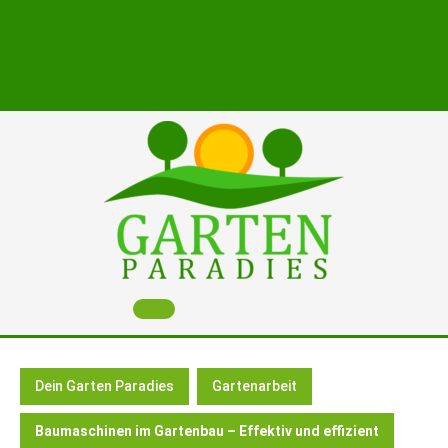
Skip
to
content
Open
Button
Dein Garten Paradies
Gartenarbeit
Baumaschinen im Gartenbau – Effektiv und effizient