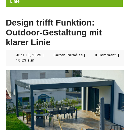
Linie
Design trifft Funktion:
Outdoor-Gestaltung mit
klarer Linie
Juni
Garten
Juni 18, 2025
|
Garten Paradies
|
0 Comment
|
18,
Paradies
10:23 a.m.
2025