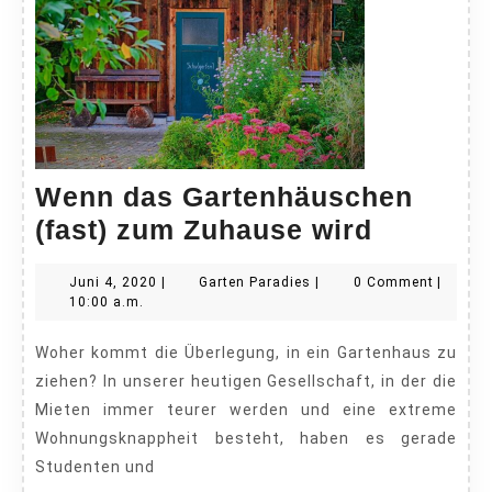
Wenn das Gartenhäuschen
Wenn
(fast) zum Zuhause wird
das
Juni
Garten
Juni 4, 2020
|
Garten Paradies
|
0 Comment
|
Gartenh
4,
Paradies
10:00 a.m.
(fast)
2020
Woher kommt die Überlegung, in ein Gartenhaus zu
zum
ziehen? In unserer heutigen Gesellschaft, in der die
Zuhause
Mieten immer teurer werden und eine extreme
wird
Wohnungsknappheit besteht, haben es gerade
Studenten und