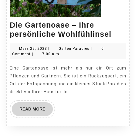
Die Gartenoase – Ihre
Die
persönliche Wohlfühlinsel
Garte
März
Garten
März 29, 2023
|
Garten Paradies
|
0
–
29,
Paradies
Comment
|
7:00 a.m.
Ihre
2023
Eine Gartenoase ist mehr als nur ein Ort zum
persö
Pflanzen und Gärtnern. Sie ist ein Rückzugsort, ein
Wohlfü
Ort der Entspannung und ein kleines Stück Paradies
direkt vor Ihrer Haustür. In
READ
READ MORE
MORE