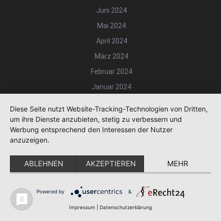
Juni 2024
Mai 2024
April 2024
März 2024
Februar 2024
Januar 2024
Dezember 2023
Diese Seite nutzt Website-Tracking-Technologien von Dritten,
November 2023
um ihre Dienste anzubieten, stetig zu verbessern und
Werbung entsprechend den Interessen der Nutzer
Oktober 2023
anzuzeigen.
September 2023
ABLEHNEN
AKZEPTIEREN
MEHR
August 2023
Juli 2023
Powered by
&
Juni 2023
Impressum
|
Datenschutzerklärung
Mai 2023