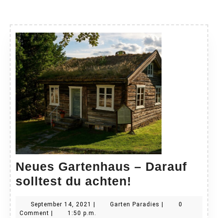
Neues Gartenhaus – Darauf
Neues
solltest du achten!
Gartenhaus
September
Garten
September 14, 2021
|
Garten Paradies
|
0
–
14,
Paradies
Comment
|
1:50 p.m.