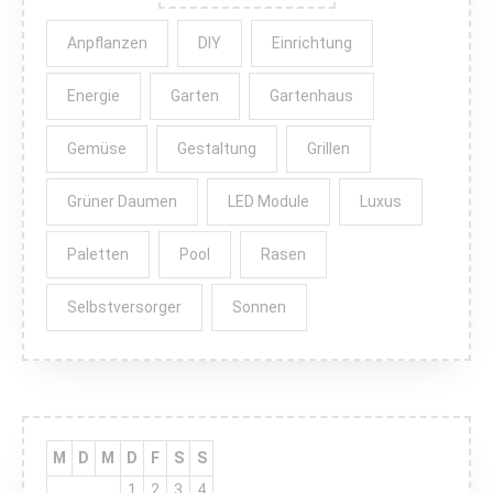
Anpflanzen
DIY
Einrichtung
Energie
Garten
Gartenhaus
Gemüse
Gestaltung
Grillen
Grüner Daumen
LED Module
Luxus
Paletten
Pool
Rasen
Selbstversorger
Sonnen
M
D
M
D
F
S
S
1
2
3
4