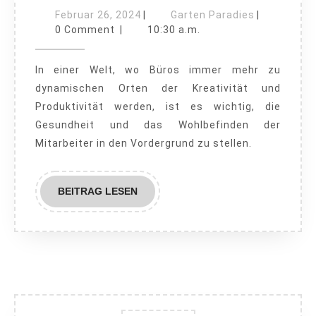
Energie
Februar
Garten
Februar 26, 2024
|
Garten Paradies
|
26,
fürs
Paradies
0 Comment
|
10:30 a.m.
2024
Büro:
In einer Welt, wo Büros immer mehr zu
Warum
dynamischen Orten der Kreativität und
ein
Produktivität werden, ist es wichtig, die
Lieferservice
Gesundheit und das Wohlbefinden der
mit
Mitarbeiter in den Vordergrund zu stellen.
Früchten
Ihr
BEITRAG
BEITRAG LESEN
Arbeitsumfeld
LESEN
revolutioniert