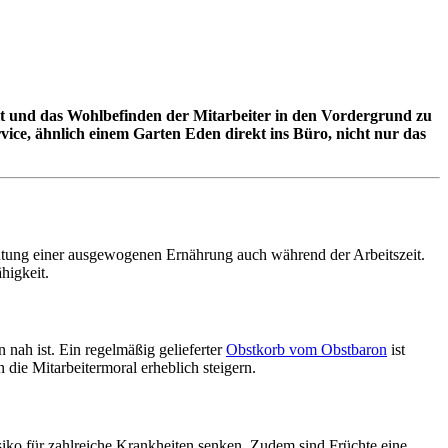
eit und das Wohlbefinden der Mitarbeiter in den Vordergrund zu
rvice, ähnlich einem Garten Eden direkt ins Büro, nicht nur das
eutung einer ausgewogenen Ernährung auch während der Arbeitszeit.
higkeit.
n nah ist. Ein regelmäßig gelieferter
Obstkorb vom Obstbaron
ist
 die Mitarbeitermoral erheblich steigern.
siko für zahlreiche Krankheiten senken. Zudem sind Früchte eine