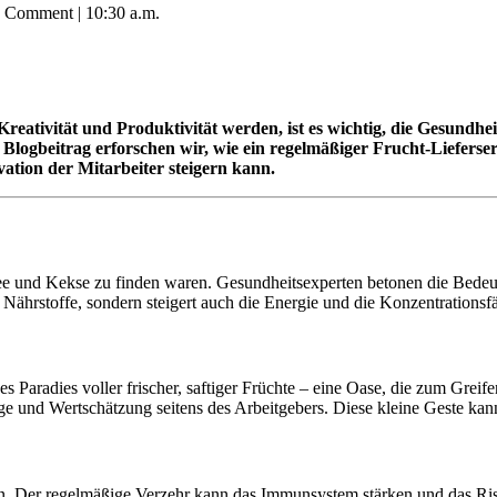
0 Comment
|
10:30 a.m.
eativität und Produktivität werden, ist es wichtig, die Gesundh
em Blogbeitrag erforschen wir, wie ein regelmäßiger Frucht-Lieferse
ation der Mitarbeiter steigern kann.
ffee und Kekse zu finden waren. Gesundheitsexperten betonen die Bed
 Nährstoffe, sondern steigert auch die Energie und die Konzentrationsfä
es Paradies voller frischer, saftiger Früchte – eine Oase, die zum Greife
ge und Wertschätzung seitens des Arbeitgebers. Diese kleine Geste kann
ffen. Der regelmäßige Verzehr kann das Immunsystem stärken und das Ri