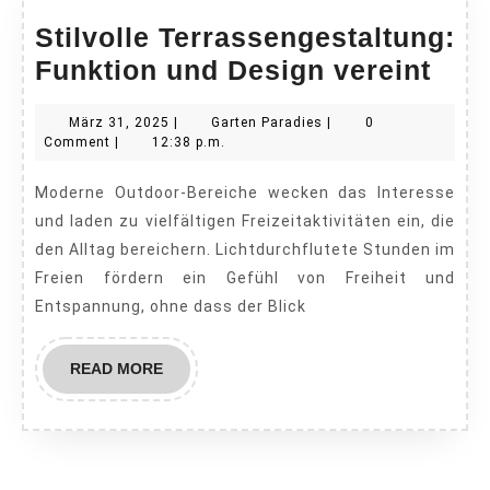
Stilvolle Terrassengestaltung:
Stil
Funktion und Design vereint
Terr
März
Garten
März 31, 2025
|
Garten Paradies
|
0
Fun
31,
Paradies
Comment
|
12:38 p.m.
und
2025
Moderne Outdoor-Bereiche wecken das Interesse
Des
und laden zu vielfältigen Freizeitaktivitäten ein, die
vere
den Alltag bereichern. Lichtdurchflutete Stunden im
Freien fördern ein Gefühl von Freiheit und
Entspannung, ohne dass der Blick
READ
READ MORE
MORE