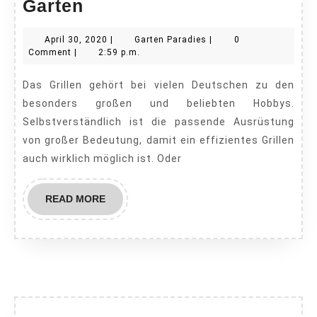
Die
Garten
perfekte
April
Garten
April 30, 2020
|
Garten Paradies
|
0
Grillecke
30,
Paradies
Comment
|
2:59 p.m.
im
2020
Das Grillen gehört bei vielen Deutschen zu den
Garten
besonders großen und beliebten Hobbys.
Selbstverständlich ist die passende Ausrüstung
von großer Bedeutung, damit ein effizientes Grillen
auch wirklich möglich ist. Oder
READ
READ MORE
MORE