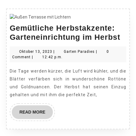
Gemütliche Herbstakzente:
Gem
Garteneinrichtung im Herbst
Her
Oktober
Garten
Oktober 13, 2023
|
Garten Paradies
|
0
Gar
13,
Paradies
Comment
|
12:42 p.m.
im
2023
Die Tage werden kürzer, die Luft wird kühler, und die
Her
Blätter verfärben sich in wunderschöne Rottöne
und Goldnuancen. Der Herbst hat seinen Einzug
gehalten und mit ihm die perfekte Zeit,
READ
READ MORE
MORE