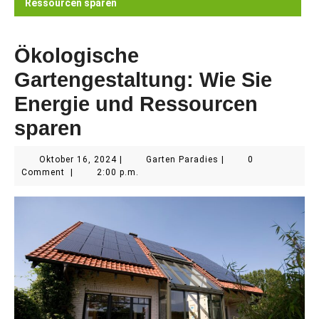
Ressourcen sparen
Ökologische
Gartengestaltung: Wie Sie
Energie und Ressourcen
sparen
Oktober
Garten
Oktober 16, 2024
|
Garten Paradies
|
0
16,
Paradies
Comment
|
2:00 p.m.
2024