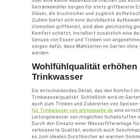
oder eine kleine Außenküche machen das Koch
Getränkekühler sorgen für stets griffbereite 
Gläser, die bruchsicher und zugleich ästhetis
Zudem bietet sich eine durchdachte Aufbewahr
Utensilien griffbereit, sind aber gleichzeitig
Komfort schätzt, installiert zusätzlich eine 
Genuss von Essen und Trinken von angenehmer
sorgen dafür, dass Mahlzeiten im Garten ohn
werden.
Wohlfühlqualität erhöhen
Trinkwasser
Ein entscheidendes Detail, das den Komfort im 
Trinkwasserqualität. Schließlich wird im Gart
auch zum Trinken und Zubereiten von Speisen 
für Trinkwasser von arktisquelle.de
eine entsch
Leitungswasser von möglichen Schadstoffen wi
Durch den Einsatz einer Wasserfilteranlage fü
verbesserte Qualität, wodurch auch Geschma
es zum idealen Durstlöscher an warmen Somme