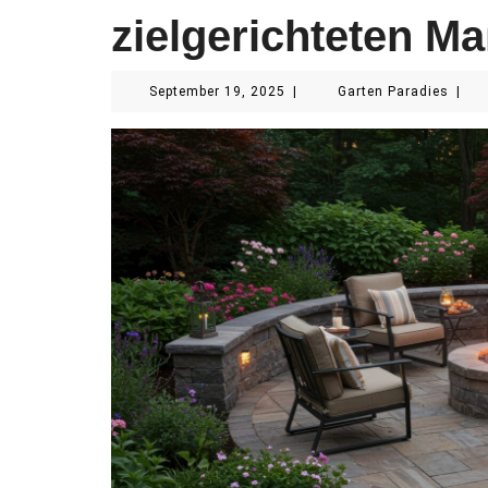
zielgerichteten 
September
Garte
September 19, 2025
|
Garten Paradies
|
19,
Parad
2025