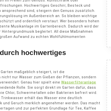
en im Freien zum Genuss. Kühlschrank oder
Erfrischungen. Hochwertiges Geschirr, Besteck und
ch ansprechend sind, steigern den Genuss zusätzlich.
ungslösung im Außenbereich an. So bleiben wichtige
 geschützt und ordentlich verstaut. Wer besonders hohen
dezente Musikanlage im Gartenbereich. Dadurch wird der
 Hintergrundmusik begleitet. All diese Maßnahmen
e großen Aufwand zu echten Wohlfühlmomenten
 durch hochwertiges
Garten maßgeblich steigert, ist die
en nicht nur Wasser zum Gießen der Pflanzen, sondern
verwendet. Genau hier spielt eine
Wasserfilteranlage
eidende Rolle. Sie sorgt direkt im Garten dafür, dass
e Chlor, Schwermetallen oder Bakterien befreit wird.
r Trinkwasser erhält das Wasser eine deutlich
ck und Geruch merklich angenehmer werden. Das macht
rtagen und zur perfekten Grundlage für Tee, Kaffee