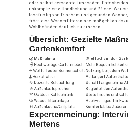
oder selbst gemachte Limonaden. Entscheidend i
unkomplizierte Handhabung und Pflege. Wer sic
langfristig von frischem und gesunden Wasser,
trägt eine Wasserfilteranlage maßgeblich daz
Wohlbefinden deutlich zu erhöhen.
Übersicht: Gezielte Maß
Gartenkomfort
🌿 Maßnahme
🌞 Effekt auf den Gar
🪑 Hochwertige Gartenmöbel
Mehr Bequemlichkeit u
☂️ Wetterfester Sonnenschutz
Nutzung bei jedem Wet
🌡️ Heizstrahler
Verlängert Aufenthalt
💡 Dezente Beleuchtung
Schafft angenehme At
🎶 Außenlautsprecher
Begleitet den Aufentha
🍹 Outdoor-Kühlschrank
Stets frische und kühle
💦 Wasserfilteranlage
Hochwertiges Trinkwas
🍴 Außenküche/Grillplatz
Komfortables Zubereit
Expertenmeinung: Intervi
Mertens