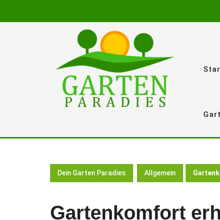
Skip
to
content
Star
Gar
Dein Garten Paradies
Allgemein
Gartenk
Gartenkomfort er