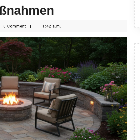
Maßnahmen
n
0 Comment
|
1:42 a.m.
ies