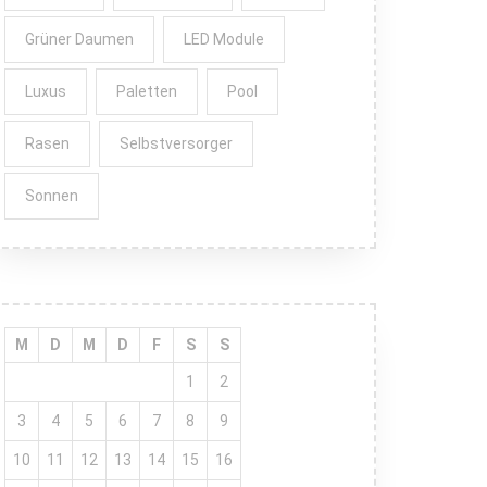
Grüner Daumen
LED Module
Luxus
Paletten
Pool
Rasen
Selbstversorger
Sonnen
M
D
M
D
F
S
S
1
2
3
4
5
6
7
8
9
10
11
12
13
14
15
16