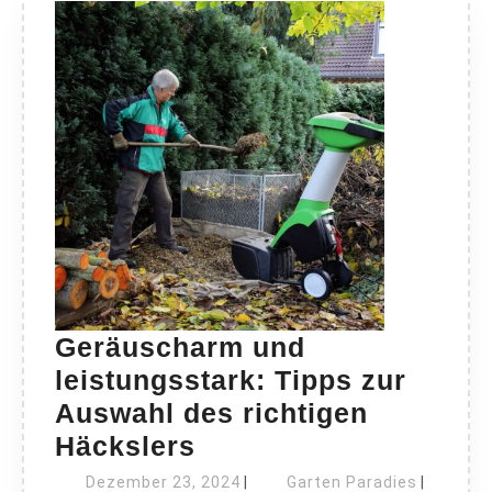
Geräuscharm und
leistungsstark: Tipps zur
Auswahl des richtigen
Geräuscharm
Häckslers
und
Dezember
Garten
Dezember 23, 2024
|
Garten Paradies
|