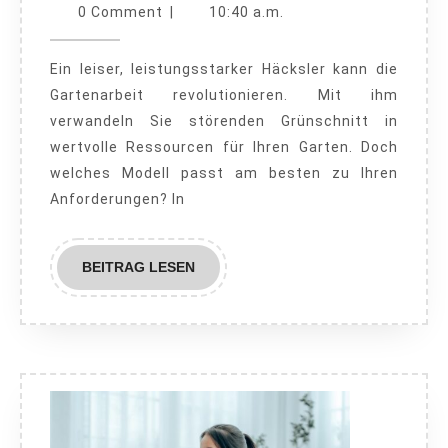
leistungsstark:
23,
Paradies
0 Comment
|
10:40 a.m.
2024
Tipps
Ein leiser, leistungsstarker Häcksler kann die
zur
Gartenarbeit revolutionieren. Mit ihm
Auswahl
verwandeln Sie störenden Grünschnitt in
des
wertvolle Ressourcen für Ihren Garten. Doch
richtigen
welches Modell passt am besten zu Ihren
Häckslers
Anforderungen? In
BEITRAG
BEITRAG LESEN
LESEN