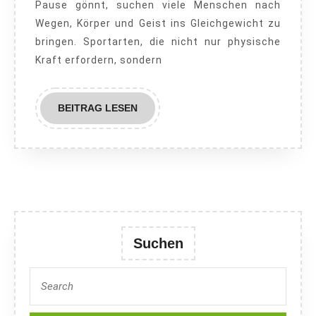
Pause gönnt, suchen viele Menschen nach
Ruhe:
Wegen, Körper und Geist ins Gleichgewicht zu
Sportarten
bringen. Sportarten, die nicht nur physische
für
Kraft erfordern, sondern
mentale
Stärke
BEITRAG
BEITRAG LESEN
LESEN
Suchen
Search
for: