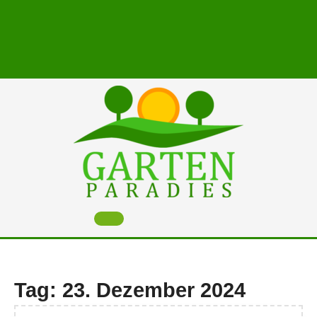
Skip
to
content
Open
Button
Tag:
23. Dezember 2024