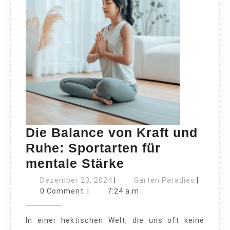
Die Balance von Kraft und
Ruhe: Sportarten für
Die
mentale Stärke
Balance
Dezember
Garten
Dezember 23, 2024
|
Garten Paradies
|
23,
von
Paradies
0 Comment
|
7:24 a.m.
2024
Kraft
In einer hektischen Welt, die uns oft keine
und