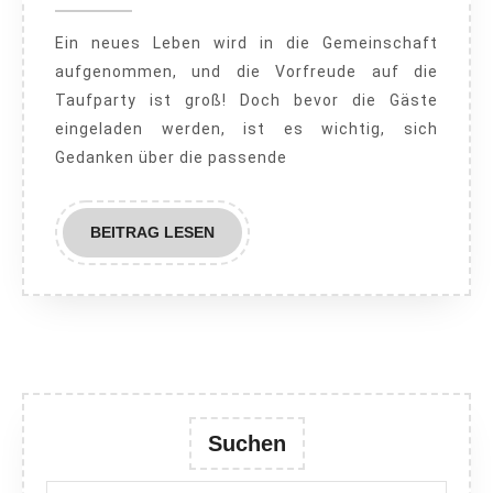
2023
Unverge
Ein neues Leben wird in die Gemeinschaft
Moment
aufgenommen, und die Vorfreude auf die
für
Taufparty ist groß! Doch bevor die Gäste
den
eingeladen werden, ist es wichtig, sich
kleinen
Gedanken über die passende
Schatz
BEITRAG
BEITRAG LESEN
LESEN
Suchen
Search