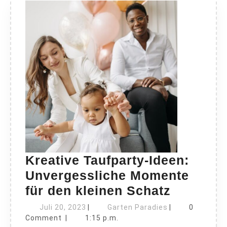
Kreative Taufparty-Ideen:
Unvergessliche Momente
Kreative
für den kleinen Schatz
Taufpart
Juli
Garten
Juli 20, 2023
|
Garten Paradies
|
0
20,
Paradies
Ideen:
Comment
|
1:15 p.m.