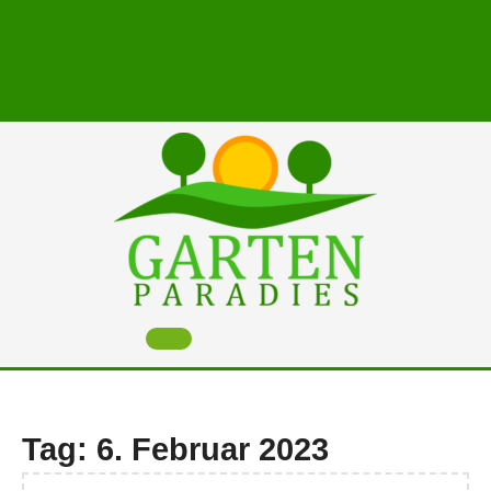
Skip
to
content
Open
Button
Tag:
6. Februar 2023