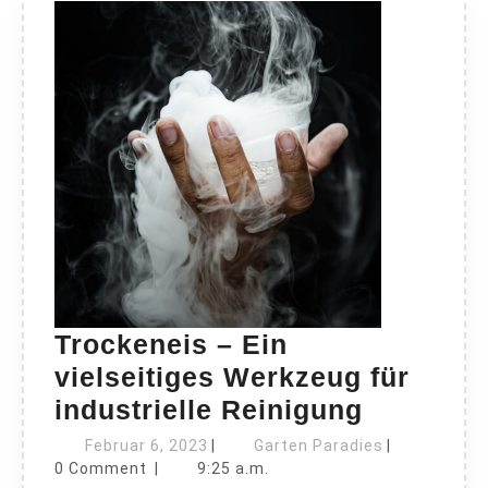
Trockeneis – Ein
vielseitiges Werkzeug für
Trockene
industrielle Reinigung
–
Februar
Garten
Februar 6, 2023
|
Garten Paradies
|
6,
Ein
Paradies
0 Comment
|
9:25 a.m.