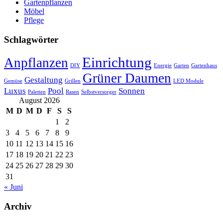
Gartenpflanzen
Möbel
Pflege
Schlagwörter
Einrichtung
Anpflanzen
DIY
Energie
Garten
Gartenhaus
Grüner Daumen
Gestaltung
Gemüse
Grillen
LED Module
Luxus
Pool
Sonnen
Paletten
Rasen
Selbstversorger
August 2026
M
D
M
D
F
S
S
1
2
3
4
5
6
7
8
9
10
11
12
13
14
15
16
17
18
19
20
21
22
23
24
25
26
27
28
29
30
31
« Juni
Archiv