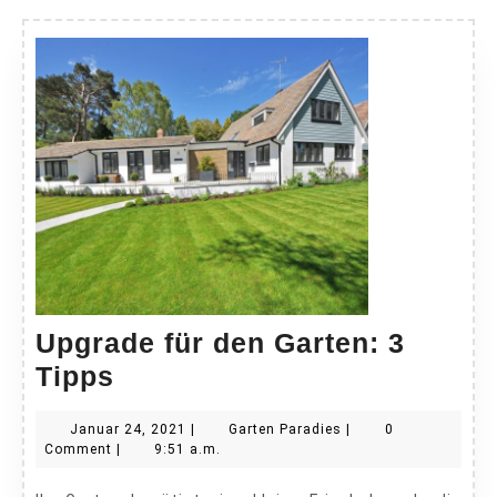
Upgrade für den Garten: 3
Upgrade
Tipps
für
Januar
Garten
Januar 24, 2021
|
Garten Paradies
|
0
den
24,
Paradies
Comment
|
9:51 a.m.
Garten:
2021