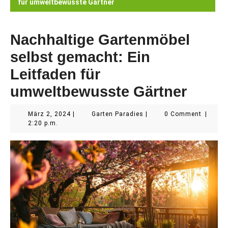
für umweltbewusste Gärtner
Nachhaltige Gartenmöbel
selbst gemacht: Ein
Leitfaden für
umweltbewusste Gärtner
März
Garten
März 2, 2024
|
Garten Paradies
|
0 Comment
|
2,
Paradies
2:20 p.m.
2024