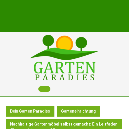
Skip
to
content
Open
Button
Dein Garten Paradies
Garteneinrichtung
Nachhaltige Gartenmöbel selbst gemacht: Ein Leitfaden