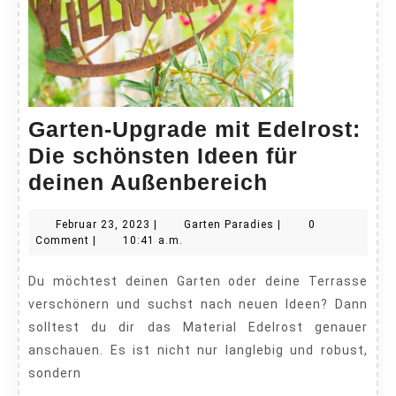
Garten-Upgrade mit Edelrost:
Die schönsten Ideen für
Garten-
deinen Außenbereich
Upgrade
Februar
Garten
Februar 23, 2023
|
Garten Paradies
|
0
mit
23,
Paradies
Comment
|
10:41 a.m.
Edelrost:
2023
Du möchtest deinen Garten oder deine Terrasse
Die
verschönern und suchst nach neuen Ideen? Dann
schönsten
solltest du dir das Material Edelrost genauer
Ideen
anschauen. Es ist nicht nur langlebig und robust,
für
sondern
deinen