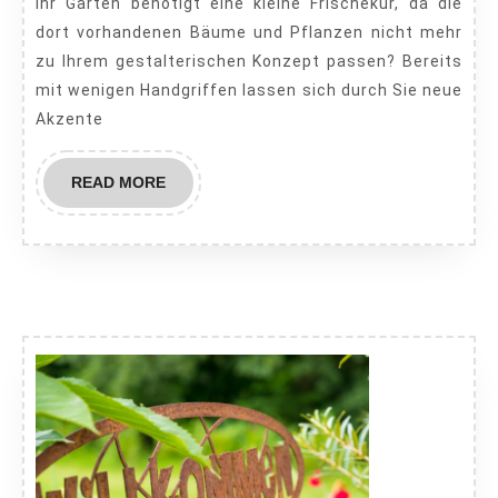
Ihr Garten benötigt eine kleine Frischekur, da die
3
dort vorhandenen Bäume und Pflanzen nicht mehr
Tipps
zu Ihrem gestalterischen Konzept passen? Bereits
mit wenigen Handgriffen lassen sich durch Sie neue
Akzente
READ
READ MORE
MORE