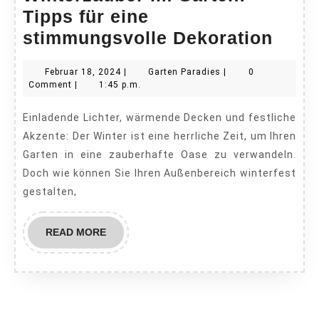
Tipps für eine
Wint
stimmungsvolle Dekoration
im
Februar
Garten
Februar 18, 2024
|
Garten Paradies
|
0
Gart
18,
Paradies
Comment
|
1:45 p.m.
Tipp
2024
Einladende Lichter, wärmende Decken und festliche
für
Akzente: Der Winter ist eine herrliche Zeit, um Ihren
eine
Garten in eine zauberhafte Oase zu verwandeln.
stim
Doch wie können Sie Ihren Außenbereich winterfest
Deko
gestalten,
READ
READ MORE
MORE