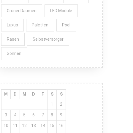
Grüner Daumen
LED Module
Luxus
Paletten
Pool
Rasen
Selbstversorger
Sonnen
M
D
M
D
F
S
S
1
2
3
4
5
6
7
8
9
10
11
12
13
14
15
16