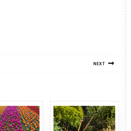
NEXT
Next
post: