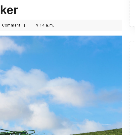
iker
0 Comment
|
9:14 a.m.
s