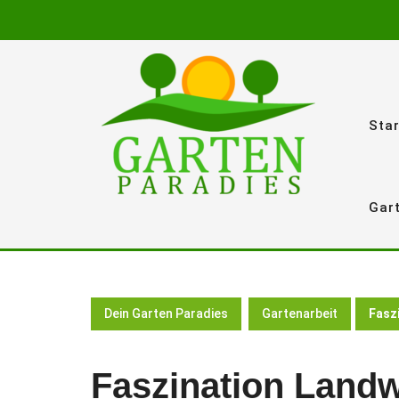
Skip
to
content
Star
Gar
Dein Garten Paradies
Gartenarbeit
Fasz
Faszination Landw