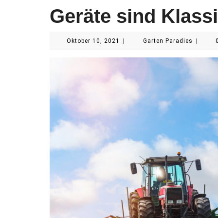
Geräte sind Klass
Oktober
Garten
Oktober 10, 2021
|
Garten Paradies
|
10,
Paradie
2021